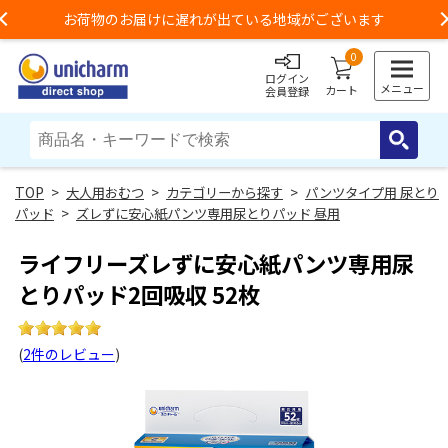
お荷物のお届けに遅れが出ている地域がございます
Previous
0
ログイン
メニュー
カート
会員登録
>
大人用おむつ
>
カテゴリーから探す
>
パンツタイプ用 尿とり
パッド
>
ズレずに安心紙パンツ専用尿とりパッド 昼用
ライフリーズレずに安心紙パンツ専用尿
とりパッド2回吸収 52枚
(
2件のレビュー
)