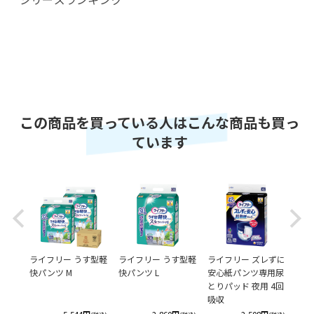
この商品を買っている人はこんな商品も買っ
ています
Previous
Next
ハビリ
ライフリー うす型軽
ライフリー うす型軽
ライフリー ズレずに
ライ
快パンツ M
快パンツ L
安心紙パンツ専用尿
パン
とりパッド 夜用 4回
吸収