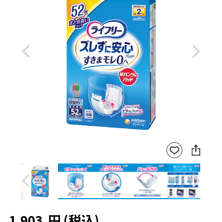
Previous
Next
SNS
お気
に
に入
シ
りに
ェ
登録
ア
Previous
Next
1,903
円
(税込)