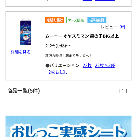
レビュー:
0件
ムーニー オヤスミマン 男の子BIG以上
242円
(税込)～
詳細を見る
超強力吸収！朝までモレ０へ！
●バリエーション
22枚
22枚×3袋
2枚お試し
商品一覧(5件)
｜1｜