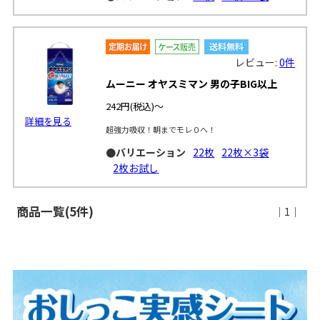
レビュー:
0件
ムーニー オヤスミマン 男の子BIG以上
242円
(税込)～
詳細を見る
超強力吸収！朝までモレ０へ！
●バリエーション
22枚
22枚×3袋
2枚お試し
商品一覧(5件)
｜1｜