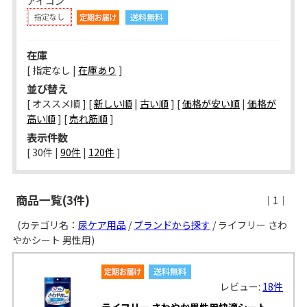
アイコン
在庫
[ 指定なし |
在庫あり
]
並び替え
[ オススメ順 ] [
新しい順
|
古い順
] [
価格が安い順
|
価格が
高い順
] [
売れ筋順
]
表示件数
[ 
30件
 | 
90件
 | 
120件
 ]
商品一覧(3件)
｜1｜
(カテゴリ名：
尿ケア用品
/
ブランドから探す
/ ライフリー さわ
やかシート 男性用)
レビュー:
18件
ライフリー さわやか男性用快適シート