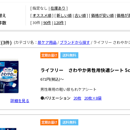
[ 指定なし |
在庫あり
]
替え
[
オススメ順
] [
新しい順
|
古い順
] [
価格が安い順
|
価格が
件数
[ 
30件
 | 
90件
 | 
120件
 ]
(3件)
(カテゴリ名：
尿ケア用品
/
ブランドから探す
/ ライフリー さわやか
ライフリー さわやか男性用快適シート 5c
671円
(税込)～
男性専用の軽い尿もれケアシート
●バリエーション
20枚
20枚×8袋
詳細を見る