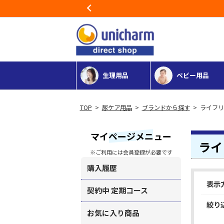
Previous
生理用品
ベビー用品
>
尿ケア用品
>
ブランドから探す
> ライフリ
マイページメニュー
ライ
※ご利用には会員登録が必要です
購入履歴
表示
契約中 定期コース
絞り
お気に入り商品