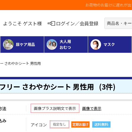
お荷物のお届けに遅れが出ている地域がございます
ようこそ ゲスト様
ログイン／会員登録
大人用
尿ケア用品
マスク
おむつ
ー さわやかシート 男性用
フリー さわやかシート 男性用
(3件)
方法
画像プラス説明文で表示
画像で表示
込み
アイコン