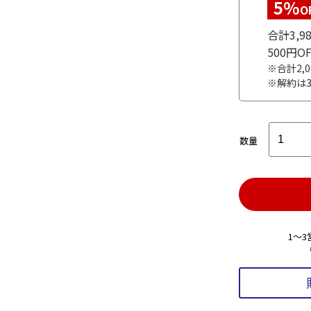
5%
O
合計3,
500円
※合計2,
※解約は
数量
1～