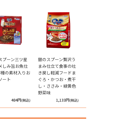
スプーン三ツ星
銀のスプーン贅沢う
メしみ旨お魚仕
まみ仕立て食事の吐
3種の素材入りお
き戻し軽減フードま
ソート
ぐろ・かつお・煮干
し・ささみ・緑黄色
野菜味
484円
1,133円
(税込)
(税込)