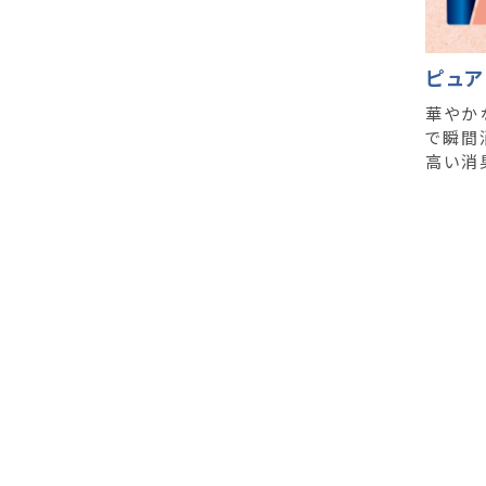
ピュ
華やか
で瞬間
高い消