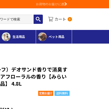
Next
カート
0
生活用品
ペット用品
リーフ）デオサンド香りで消臭す
ュアフローラルの香り【みらい
】 4.8L