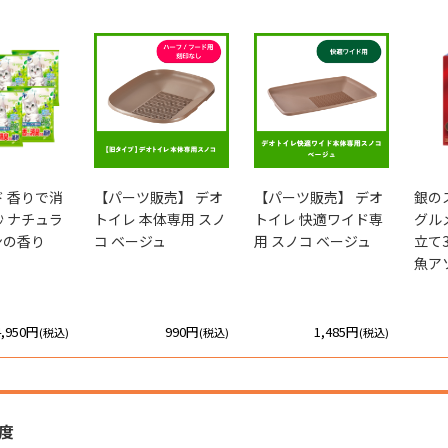
 香りで消
【パーツ販売】 デオ
【パーツ販売】 デオ
銀の
 ナチュラ
トイレ 本体専用 スノ
トイレ 快適ワイド専
グル
ンの香り
コ ベージュ
用 スノコ ベージュ
立て
魚ア
4,950円
990円
1,485円
(税込)
(税込)
(税込)
度