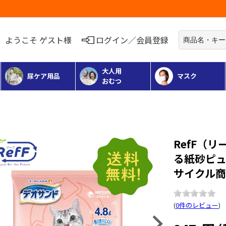
お荷物のお届けに遅れが出ている地域がございます
ようこそ ゲスト様
ログイン／会員登録
大人用
尿ケア用品
マスク
おむつ
RefF（
る紙砂ピ
サイクル商品
(
0件のレビュー
)
Next