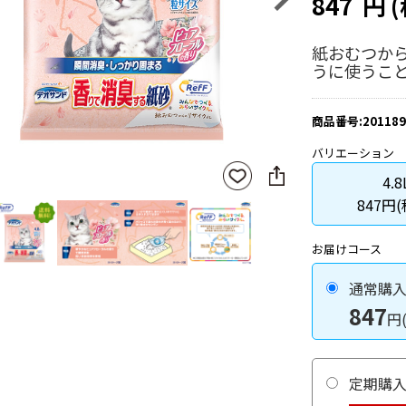
847
円
紙おむつから
うに使うこ
商品番号:201189
バリエーション
SNS
お気
4.8
に
に入
シ
847円
りに
ェ
登録
ア
お届けコース
通常購
847
円
定期購