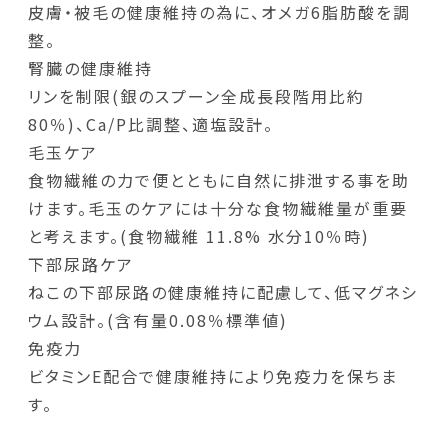
皮膚・被毛の健康維持の為に、オメガ6脂肪酸を調
整。
腎臓の健康維持
リンを制限(銀のスプーン全成長段階用比約
80％)、Ca/P比調整、適塩設計。
毛玉ケア
食物繊維の力で便とともに自然に排泄する事を助
けます。毛玉のケアには十分な食物繊維量が重要
と考えます。(食物繊維 11.8% 水分10％時)
下部尿路ケア
ねこの下部尿路の健康維持に配慮して、低マグネシ
ウム設計。(含有量0.08％標準値)
免疫力
ビタミンE配合で健康維持により免疫力を保ちま
す。