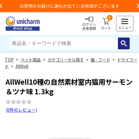
お荷物のお届けに遅れが出ている地域がございます
Previous
0
ログイン
メニュー
カート
会員登録
>
ペット用品
>
カテゴリーから探す
>
猫 - フード
>
ドライフー
ド
>
AllWell
AllWell10種の自然素材室内猫用サーモン
＆ツナ味 1.3kg
(
0件のレビュー
)