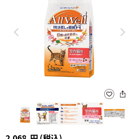
Previous
Next
SNS
お気
に
に入
シ
りに
ェ
登録
ア
2,068
円
(税込)