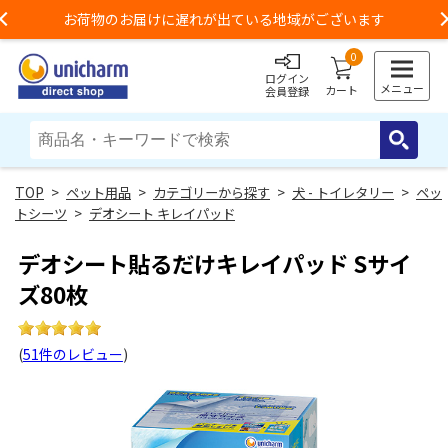
お荷物のお届けに遅れが出ている地域がございます
Previous
0
ログイン
メニュー
カート
会員登録
>
ペット用品
>
カテゴリーから探す
>
犬 - トイレタリー
>
ペッ
トシーツ
>
デオシート キレイパッド
デオシート貼るだけキレイパッド Sサイ
ズ80枚
(
51件のレビュー
)