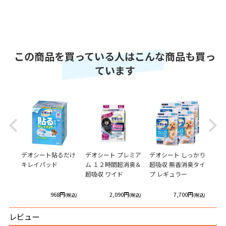
この商品を買っている人はこんな商品も買っ
ています
Previous
Next
 デオ
デオシート貼るだけ
デオシート プレミア
デオシート しっかり
デオ
用スノ
キレイパッド
ム １２時間超消臭＆
超吸収 無香消臭タイ
超吸
超吸収 ワイド
プ レギュラー
プ 
円
968円
2,090円
7,700円
(税込)
(税込)
(税込)
(税込)
レビュー