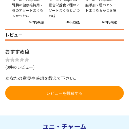
アソ
腎臓の健康維持用２
総合栄養食２種のア
無添加２種のアソー
無添
ささ
種のアソートまぐろ
ソートまぐろ＆かつ
トまぐろ＆かつお味
トま
＆かつお味
お味
味
円
682円
682円
682円
(税込)
(税込)
(税込)
(税込)
レビュー
おすすめ度
(0件のレビュー)
あなたの意見や感想を教えて下さい。
レビューを投稿する
ユニ・チャーム