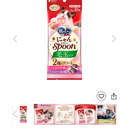
Previous
Next
SNS
お気
に
に入
シ
りに
ェ
登録
ア
Previous
Next