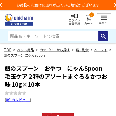
お荷物のお届けに遅れが出ている地域がございます
Previous
0
ログイン
メニュー
カート
会員登録
>
ペット用品
>
カテゴリーから探す
>
猫 - 副食
>
ペースト
>
銀のスプーン にゃんspoon
銀のスプーン おやつ にゃんSpoon
毛玉ケア２種のアソートまぐろ＆かつお
味 10g×10本
(
0件のレビュー
)