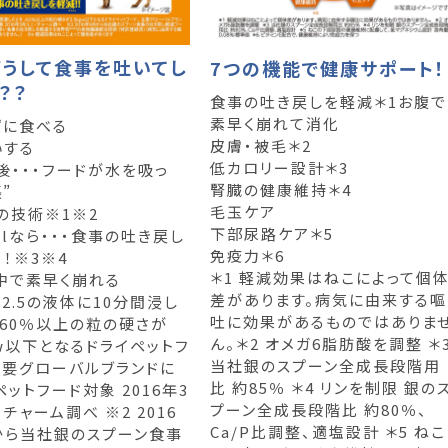
どうして食事を吐いてし
7つの機能で健康サポート！
？？
食事の吐き戻しを軽減＊1お腹で
素早く崩れて消化
ずに食べる
皮膚・被毛＊2
いする
低カロリー設計＊3
・・・フードが水を吸っ
腎臓の健康維持＊4
”
毛玉ケア
の技術※1※2
下部尿路ケア＊5
ellなら・・・食事の吐き戻し
免疫力＊6
！※3※4
＊1 軽減効果はねこによって個
中で素早く崩れる
差があります。病気に由来する嘔
H2.5の液体に10分間浸し
吐に効果があるものではありま
、60％以上の粒の硬さが
ん。＊2 オメガ6脂肪酸を調整 ＊
gw以下となるドライペットフ
当社銀のスプーン全成長段階用
主要グローバルブランドに
比 約85％ ＊4 リンを制限 銀の
ットフード対象 2016年3
プーン全成長段階比 約80％、
チャーム調べ ※2 2016
Ca/P比調整、適塩設計 ＊5 ねこ
から当社銀のスプーン食事