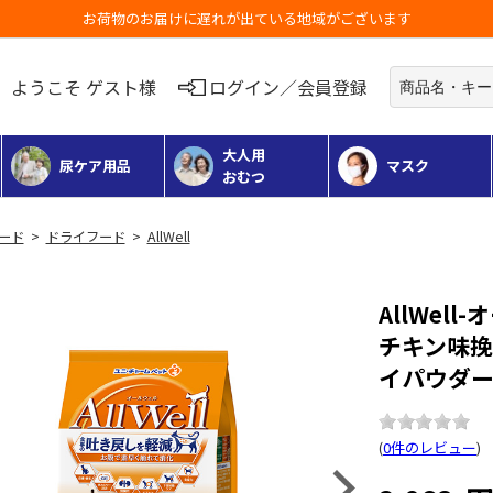
お荷物のお届けに遅れが出ている地域がございます
ようこそ ゲスト様
ログイン／会員登録
大人用
尿ケア用品
マスク
おむつ
フード
>
ドライフード
>
AllWell
AllWel
チキン味
イパウダー入
(
0件のレビュー
)
Next