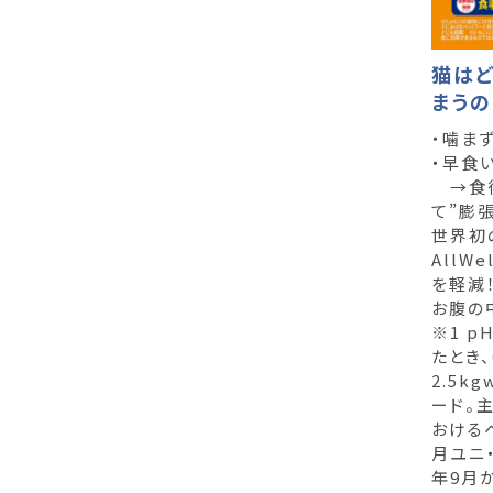
猫は
まうの
・噛ま
・早食
→食後
て”膨張
世界初
AllW
を軽減！
お腹の
※1 p
たとき
2.5k
ード。
おけるペ
月ユニ・
年9月