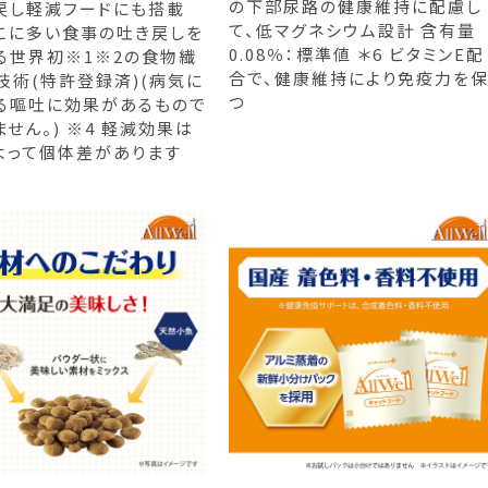
の下部尿路の健康維持に配慮し
戻し軽減フードにも搭載
て、低マグネシウム設計 含有量
ねこに多い食事の吐き戻しを
0.08％：標準値 ＊6 ビタミンE配
る世界初※1※2の食物繊
合で、健康維持により免疫力を
技術(特許登録済)(病気に
つ
る嘔吐に効果があるもので
せん。) ※4 軽減効果は
よって個体差があります