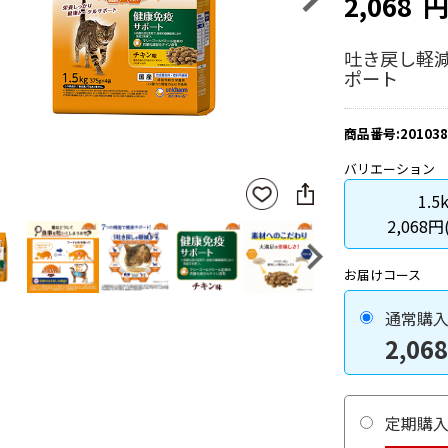
2,068
吐き戻し軽
ポート
商品番号:201038
バリエーション
SNS
お気
1.5
に
に入
シ
2,068円
りに
ェ
登録
ア
Next
お届けコース
通常購
2,068
定期購