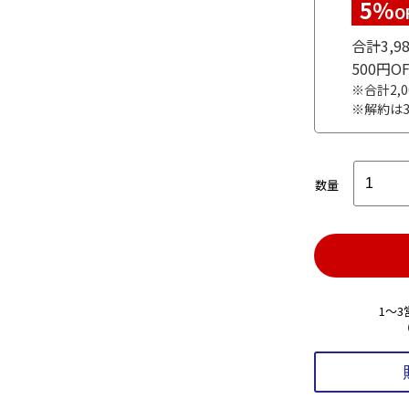
5%
O
合計3,
500円
※合計2,
※解約は
数量
1～