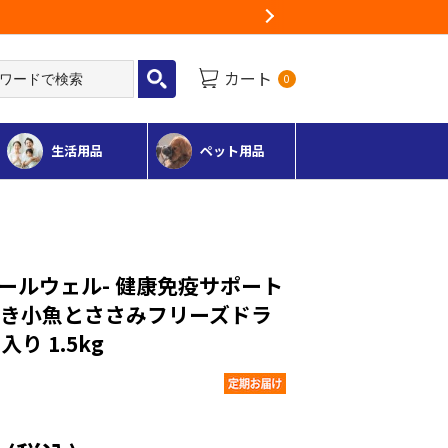
Next
カート
0
生活用品
ペット用品
l-オールウェル- 健康免疫サポート
挽き小魚とささみフリーズドラ
り 1.5kg