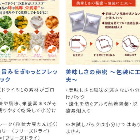
旨みをぎゅっとフレッ
美味しさの秘密 ～包装に
ック
夫～
ズドライ※1の素材がゴロ
・美味しさと風味を逃さない小分
2
けパック
味や風味、栄養素※3がそ
・酸化を防ぐアルミ蒸着包装・脱
残りやすく乾燥して小分け
酸素剤入り
レーク（粒状大豆たんぱく）
※お試しパックは小分けではあ
コリー（フリーズドライ）
ません
ゃ（フリーズドライ）