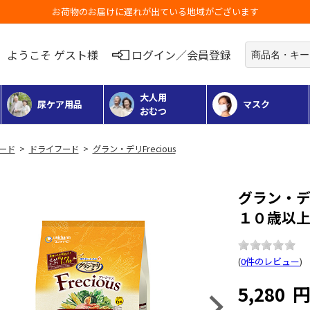
お荷物のお届けに遅れが出ている地域がございます
ようこそ ゲスト様
ログイン／会員登録
大人用
尿ケア用品
マスク
おむつ
フード
>
ドライフード
>
グラン・デリFrecious
グラン・デリ
１０歳以上
(
0件のレビュー
)
5,280
Next