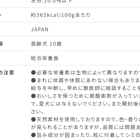
水分:10.0%以下
ー
約365kcal/100gあたり
JAPAN
齢
高齢犬 10歳
総合栄養食
の注意
●必要な栄養素は生物によって異なりますの
●まれに体調や体質にあわない場合もありま
給与を中断し、早めに獣医師に相談することを
●おいしさを保つために脱酸素剤が入ってい
で、愛犬には与えないでください。また開封後
さい。
●天然素材を使用しておりますので、色・香り
が見られることがありますが、品質には問題あ
●旨み成分が固まったり、粒に付着してシミ