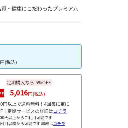
品質・健康にこだわったプレミアム
入
円(税込)
入
定期購入なら 5%OFF
5,016
FF
円(税込)
980円以上で送料無料！4回毎に更に
OFF！定期サービスの詳細は
コチラ
000円以上からご利用可能です
3回目以降から可能です 詳細は
コチラ