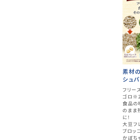
素材の
シュパ
フリー
ゴロ※
食品の
のまま
に！
大豆フ
ブロッ
かぼち