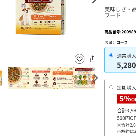
美味しさ・
フード
商品番号:200989
お届けコース
通常購
SNS
お気
に
5,280
に入
シ
りに
ェ
登録
ア
Next
定期購
5%
O
合計3,
500円
※合計2,
※解約は