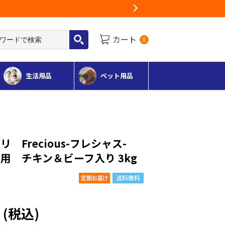
Next
カート
0
生活用品
ペット用品
 Frecious-フレシャス-
用 チキン＆ビーフ入り 3kg
円
(税込)