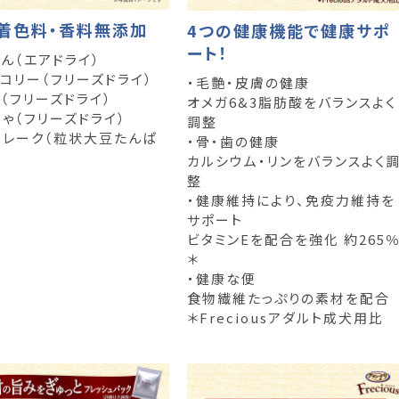
着色料・香料無添加
4つの健康機能で健康サポ
ート！
じん（エアドライ）
ッコリー（フリーズドライ）
・毛艶・皮膚の健康
（フリーズドライ）
オメガ6&3脂肪酸をバランスよく
ちゃ（フリーズドライ）
調整
フレーク（粒状大豆たんぱ
・骨・歯の健康
カルシウム・リンをバランスよく
整
・健康維持により、免疫力維持を
サポート
ビタミンEを配合を強化 約265
＊
・健康な便
食物繊維たっぷりの素材を配合
＊Freciousアダルト成犬用比