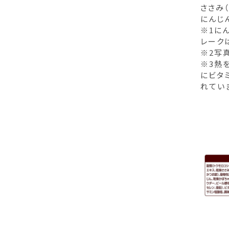
ささみ
にんじ
※1に
レーク
※2写
※3熱
にビタ
れてい