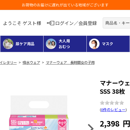
お荷物のお届けに遅れが出ている地域がございます
ようこそ ゲスト様
ログイン／会員登録
大人用
尿ケア用品
マスク
おむつ
 トイレタリー
>
吸水ウェア
>
マナーウェア 長時間女の子用
マナーウ
SSS 38枚
(
0件のレビュー
)
2,398
Next