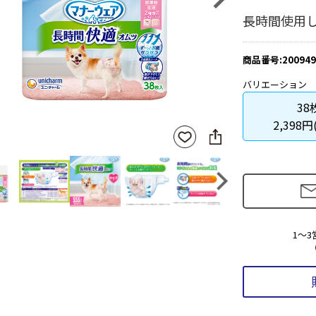
長時間使用
商品番号:200949
バリエーション
38
2,398円
SNS
お気
に
に入
シ
りに
ェ
登録
ア
Next
1～