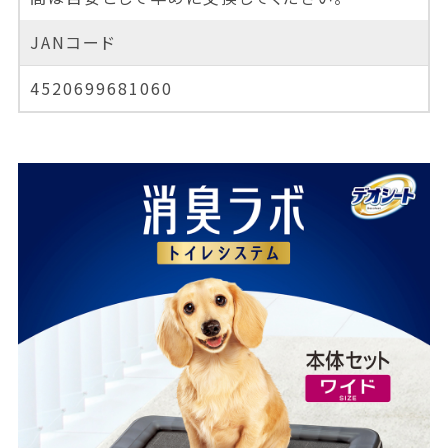
JANコード
4520699681060