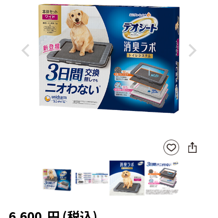
Previous
Next
SNS
お気
に
に入
シ
りに
ェ
登録
ア
6,600
円
(税込)