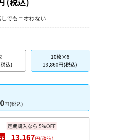
円
(税込)
無しでもニオわない
枚
10枚×6
(税込)
13,860円(税込)
入
60
円(税込)
入
定期購入なら 5%OFF
13,167
FF
円(税込)