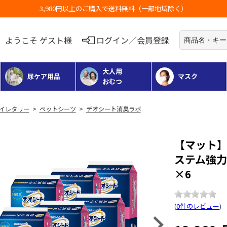
お荷物のお届けに遅れが出ている地域がご
ようこそ ゲスト様
ログイン／会員登録
大人用
尿ケア用品
マスク
おむつ
 トイレタリー
>
ペットシーツ
>
デオシート消臭ラボ
【マット
ステム強力
×6
(
0件のレビュー
)
Next