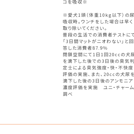
コを吸収※
※愛犬1頭（体重10kg以下）の
吸収時。ウンチをした場合は早く
取り除いてください。
普段の生活での消費者テストに
「3日間マットがニオわない」と回
答した消費者87.9％
閉鎖空間にて1日1回20ccの犬
を滴下した後での3日後の臭気
定士による臭気強度・快・不快度
評価の実施、また、20ccの犬尿
滴下した後の3日後のアンモニア
濃度評価を実施 ユニ・チャー
調べ