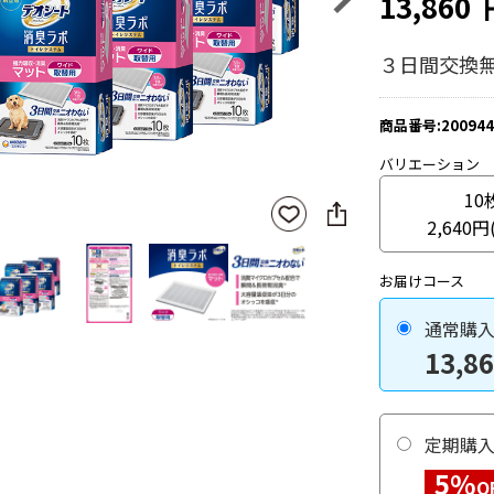
13,860
３日間交換
商品番号:200944
バリエーション
10
SNS
お気
に
2,640円
に入
シ
りに
ェ
登録
お届けコース
ア
通常購
13,8
定期購
5%
O