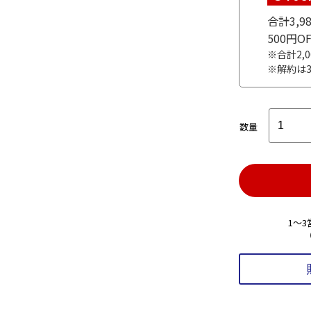
合計3,
500円
※合計2,
※解約は
数量
1～