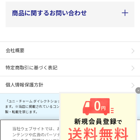
商品に関するお問い合わせ
会社概要
特定商取引に基づく表記
個人情報保護方針
「ユニ・チャーム ダイレクトショップ」は、ユニ・チャーム株式会社が運営してい
ます。※当店に掲載されているコンテンツは、事前の許可が無い限り無断使用・複
製・転載を禁じます。
Copyright© Unicharm Corporation
当社ウェブサイトでは、お客様の利便性を向上するため、コ
ンテンツや広告のパーソナライズ化のためにCookieを使用し