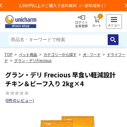
3,980円以上のご購入で送料無料（一部地域除く）
Previous
0
ログイン
メニュー
カート
会員登録
>
ペット用品
>
カテゴリーから探す
>
犬 - フード
>
ドライフー
ド
>
グラン・デリFrecious
グラン・デリ Frecious 早食い軽減設計
チキン＆ビーフ入り 2kg×4
(
0件のレビュー
)