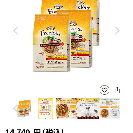
Previous
Next
SNS
お気
に
に入
シ
りに
ェ
登録
ア
Previous
Next
14,740
円
(税込)