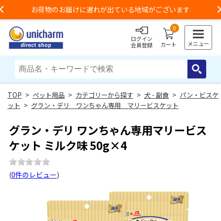
お荷物のお届けに遅れが出ている地域がございます
Previous
0
ログイン
メニュー
カート
会員登録
>
ペット用品
>
カテゴリーから探す
>
犬 - 副食
>
パン・ビスケ
ット
>
グラン・デリ ワンちゃん専用 マリービスケット
グラン・デリ ワンちゃん専用マリービス
ケット ミルク味 50g×4
(
0件のレビュー
)