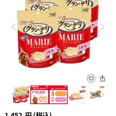
Previous
Next
SNS
お気
に
に入
シ
りに
ェ
登録
ア
Previous
Next
1,452
円
(税込)