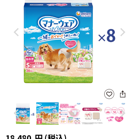
Previous
Next
SNS
お気
に
に入
シ
りに
ェ
登録
ア
Previous
Next
18,480
円
(税込)