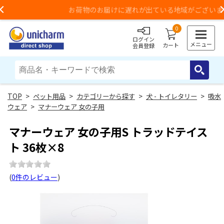
お荷物のお届けに遅れが出ている地域がございます
Previous
0
ログイン
メニュー
カート
会員登録
>
ペット用品
>
カテゴリーから探す
>
犬 - トイレタリー
>
吸水
ウェア
>
マナーウェア 女の子用
マナーウェア 女の子用S トラッドテイス
ト 36枚×8
(
0件のレビュー
)