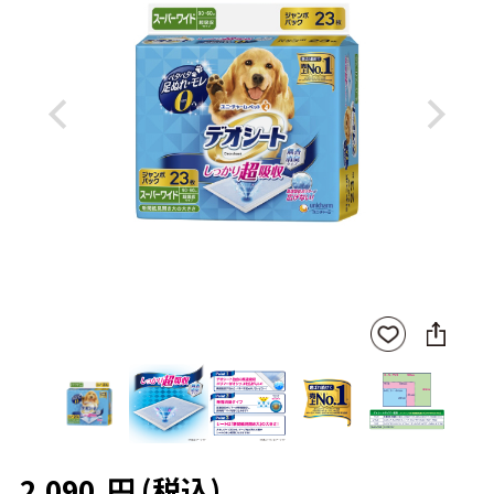
Previous
Next
SNS
お気
に
に入
シ
りに
ェ
登録
ア
2,090
円
(税込)