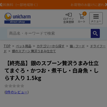
お荷物のお届けに遅れが出ている地域がございます
Previous
0
ログイン
メニュー
カート
会員登録
>
ペット用品
>
カテゴリーから探す
>
猫 - フード
>
ドライフー
ド
>
銀のスプーン 贅沢うまみ仕立て
【終売品】銀のスプーン贅沢うまみ仕立
てまぐろ・かつお・煮干し・白身魚・し
らす入り 1.5kg
(
0件のレビュー
)