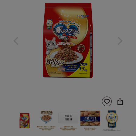
Previous
Next
SNS
お気
に
に入
シ
りに
ェ
登録
ア