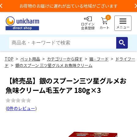
お荷物のお届けに遅れが出ている地域がございます
Previous
0
ログイン
メニュー
カート
会員登録
>
ペット用品
>
カテゴリーから探す
>
猫 - フード
>
ドライフー
ド
>
銀のスプーン 三ツ星グルメ お魚味クリーム
【終売品】銀のスプーン三ツ星グルメお
魚味クリーム毛玉ケア 180g×3
(
0件のレビュー
)