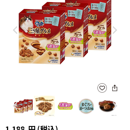
Previous
Next
SNS
お気
に
に入
シ
りに
ェ
登録
ア
Previous
Next
1,188
円
(税込)