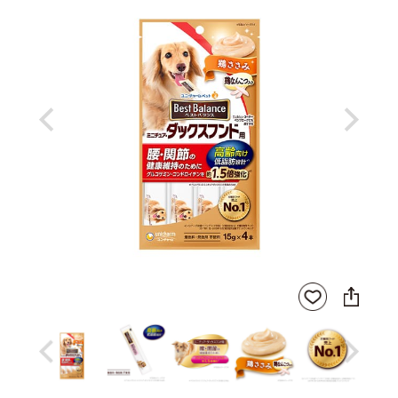
Previous
Next
SNS
お気
に
に入
シ
りに
ェ
登録
ア
Previous
Next