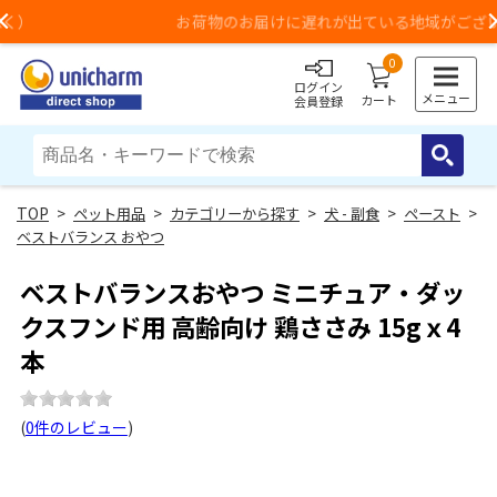
お荷物のお届けに遅れが出ている地域がございます
Previous
0
ログイン
メニュー
カート
会員登録
>
ペット用品
>
カテゴリーから探す
>
犬 - 副食
>
ペースト
>
ベストバランス おやつ
ベストバランスおやつ ミニチュア・ダッ
クスフンド用 高齢向け 鶏ささみ 15gｘ4
本
(
0件のレビュー
)