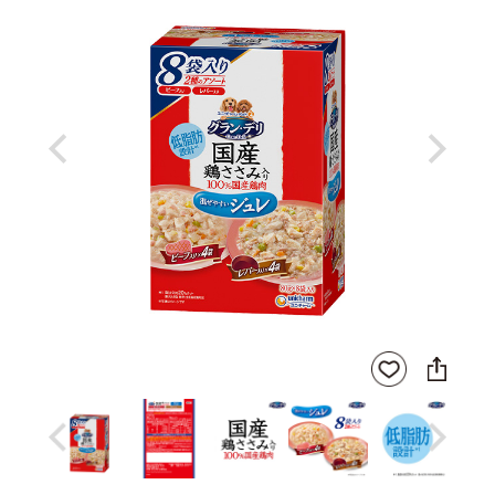
Previous
Next
SNS
お気
に
に入
シ
りに
ェ
登録
ア
Previous
Next