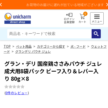
お荷物のお届けに遅れが出ている地域がございます
Previous
0
ログイン
メニュー
カート
会員登録
>
ペット用品
>
カテゴリーから探す
>
犬 - フード
>
ウェットフ
ード
>
グランデリ パウチ ジュレ
グラン・デリ 国産鶏ささみパウチ ジュレ
成犬用8袋パック ビーフ入り＆レバー入
り 80g×8
(
0件のレビュー
)