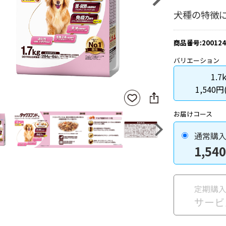
犬種の特徴
商品番号:200124
バリエーション
1.7
1,540円
SNS
お気
に
に入
シ
りに
お届けコース
ェ
登録
ア
Next
通常購
1,540
定期購
サービ