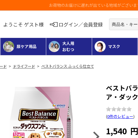
お荷物のお届けに遅れが出ている地域がございます
ようこそ ゲスト様
ログイン／会員登録
大人用
尿ケア用品
マスク
おむつ
フード
>
ドライフード
>
ベストバランス ふっくら仕立て
ベストバラ
ア・ダックス
(
0件のレビュー
)
1,540
Next