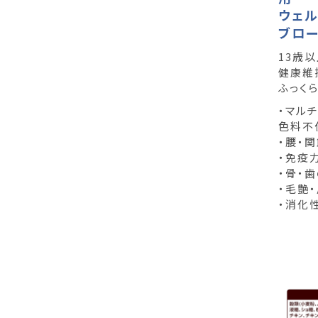
ウェル
ブロ
13歳
健康維
ふっく
・マル
色料不
・腰・
・免疫
・骨・
・毛艶
・消化