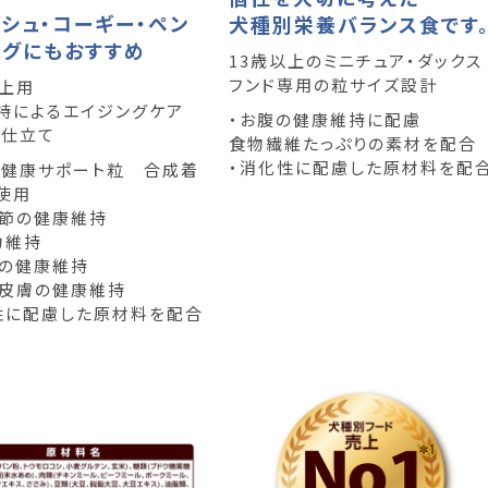
シュ・コーギー・ペン
犬種別栄養バランス食です
ーグにもおすすめ
13歳以上のミニチュア・ダックス
フンド専用の粒サイズ設計
以上用
持によるエイジングケア
・お腹の健康維持に配慮
ら仕立て
食物繊維たっぷりの素材を配合
・消化性に配慮した原材料を配
チ健康サポート粒 合成着
使用
関節の健康維持
力維持
歯の健康維持
・皮膚の健康維持
性に配慮した原材料を配合