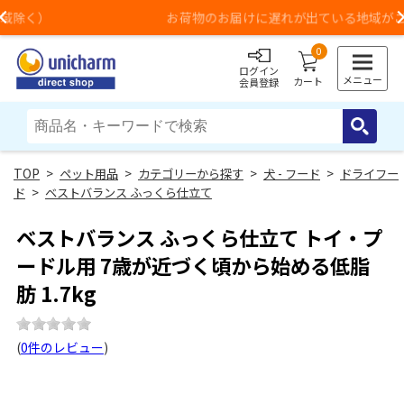
お荷物のお届けに遅れが出ている地域がございます
Previous
0
ログイン
メニュー
カート
会員登録
>
ペット用品
>
カテゴリーから探す
>
犬 - フード
>
ドライフー
ド
>
ベストバランス ふっくら仕立て
ベストバランス ふっくら仕立て トイ・プ
ードル用 7歳が近づく頃から始める低脂
肪 1.7kg
(
0件のレビュー
)