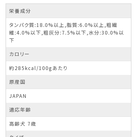
栄養成分
タンパク質:18.0%以上,脂質:6.0%以上,粗繊
維:4.0%以下,粗灰分:7.5%以下,水分:30.0%以
下
カロリー
約285kcal/100gあたり
原産国
JAPAN
適応年齢
高齢犬 7歳