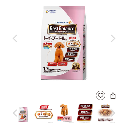
Previous
Next
SNS
お気
に
に入
シ
りに
ェ
登録
ア
Previous
Next