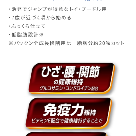
・活発でジャンプが得意なトイ・プードル用
・7歳が近づく頃から始める
・ふっくら仕立て
・低脂肪設計※
※パックン全成長段階用比 脂肪分約20%カット