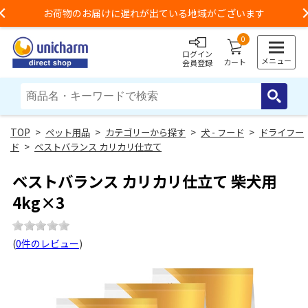
お荷物のお届けに遅れが出ている地域がございます
Previous
0
ログイン
メニュー
カート
会員登録
>
ペット用品
>
カテゴリーから探す
>
犬 - フード
>
ドライフー
ド
>
ベストバランス カリカリ仕立て
ベストバランス カリカリ仕立て 柴犬用
4kg×3
(
0件のレビュー
)