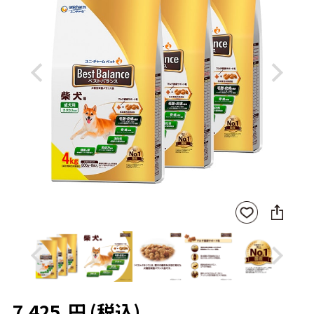
Previous
Next
SNS
お気
に
に入
シ
りに
ェ
登録
ア
Previous
Next
7,425
円
(税込)