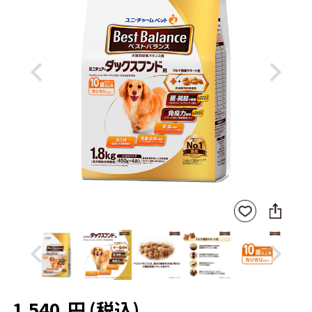
Previous
Next
SNS
お気
に
に入
シ
りに
ェ
登録
ア
Previous
Next
1,540
円
(税込)