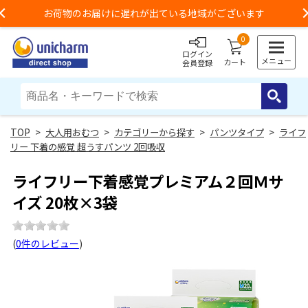
お荷物のお届けに遅れが出ている地域がございます
Previous
0
ログイン
メニュー
カート
会員登録
>
大人用おむつ
>
カテゴリーから探す
>
パンツタイプ
>
ライフ
リー 下着の感覚 超うすパンツ 2回吸収
ライフリー下着感覚プレミアム２回Ｍサ
イズ 20枚×3袋
(
0件のレビュー
)