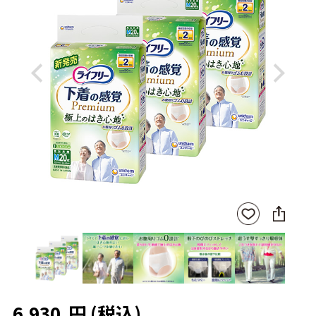
Previous
Next
SNS
お気
に
に入
シ
りに
ェ
登録
ア
6,930
円
(税込)