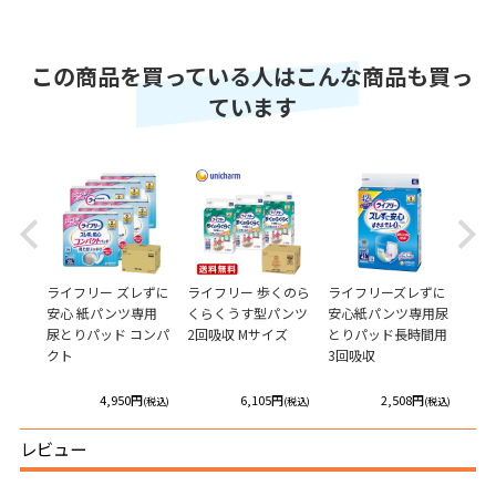
この商品を買っている人はこんな商品も買っ
ています
Previous
Next
ルで
ライフリー ズレずに
ライフリー 歩くのら
ライフリーズレずに
ライ
リー
安心 紙パンツ専用
くらくうす型パンツ
安心紙パンツ専用尿
しん
紙パ
尿とりパッド コンパ
2回吸収 Mサイズ
とりパッド長時間用
M
極うす
クト
3回吸収
円
4,950円
6,105円
2,508円
(税込)
(税込)
(税込)
(税込)
レビュー