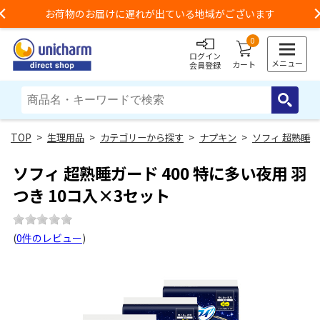
お荷物のお届けに遅れが出ている地域がございます
Previous
0
ログイン
メニュー
カート
会員登録
>
生理用品
>
カテゴリーから探す
>
ナプキン
>
ソフィ 超熟睡
ソフィ 超熟睡ガード 400 特に多い夜用 羽
つき 10コ入×3セット
(
0件のレビュー
)