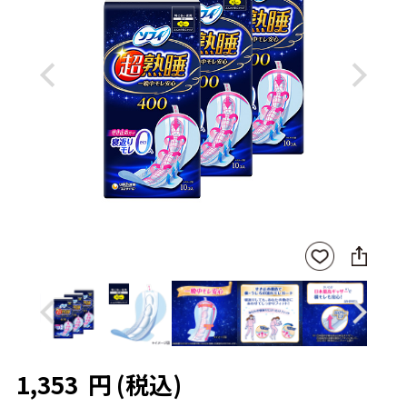
Previous
Next
SNS
お気
に
に入
シ
りに
ェ
登録
ア
Previous
Next
1,353
円
(税込)