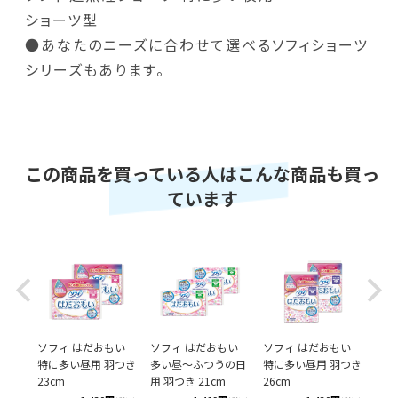
ショーツ型
●あなたのニーズに合わせて選べるソフィショーツ
シリーズもあります。
この商品を買っている人はこんな商品も買っ
ています
Previous
Next
ショー
ソフィ はだおもい
ソフィ はだおもい
ソフィ はだおもい
ソフ
特に多い昼用 羽つき
多い昼～ふつうの日
特に多い昼用 羽つき
多い
23cm
用 羽つき 21cm
26cm
m