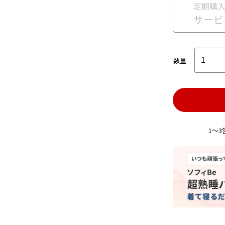
定期購
サービ
数量
1～