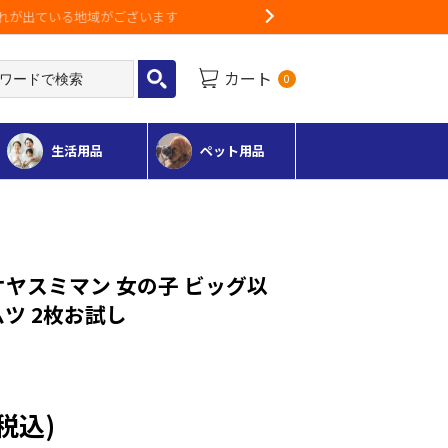
Next
カート
0
生活用品
ペット用品
オヤスミマン 女の子 ビッグ以
ムツ 2枚お試し
(税込)