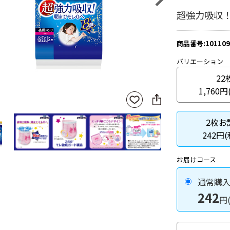
超強力吸収
商品番号:101109
バリエーション
22
1,760円
SNS
お気
に
に入
シ
りに
2枚お
ェ
登録
ア
242円
お届けコース
通常購
242
円