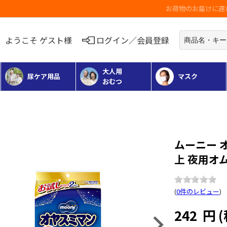
お荷物のお届けに遅れが出ている地域がございます
ようこそ ゲスト様
ログイン／会員登録
大人用
尿ケア用品
マスク
おむつ
ムーニー 
上 夜用オ
(
0件のレビュー
)
242
円
Next