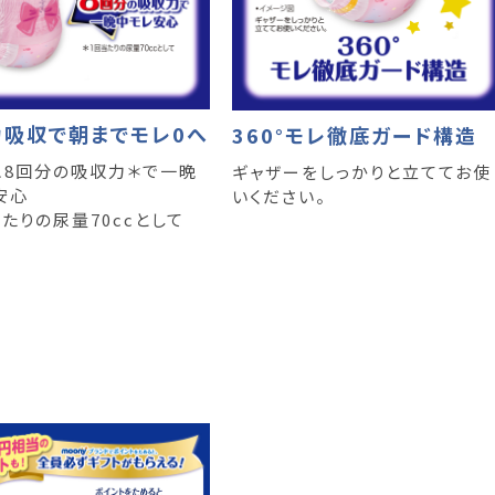
力吸収で朝までモレ0へ
360°モレ徹底ガード構造
こ8回分の吸収力＊で一晩
ギャザーをしっかりと立ててお使
安心
いください。
たりの尿量70ccとして