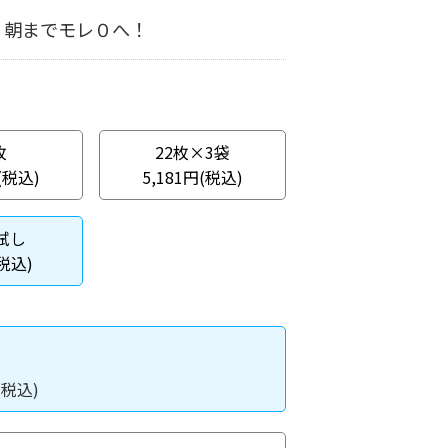
！朝までモレ０へ！
枚
22枚×3袋
(税込)
5,181円(税込)
試し
(税込)
入
(税込)