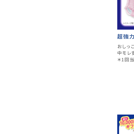
超強
おしっ
中モレ
＊1回当