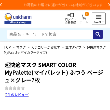
お荷物のお届けに遅れが出ている地域がございます
Previous
0
ログイン
メニュー
カート
会員登録
>
マスク
>
カテゴリーから探す
>
立体タイプ
>
超快適マスク
MyPalette(バイカラータイプ)
超快適マスク SMART COLOR
MyPalette(マイパレット) ふつう ベージ
ュ×グレー7枚
(
0件のレビュー
)