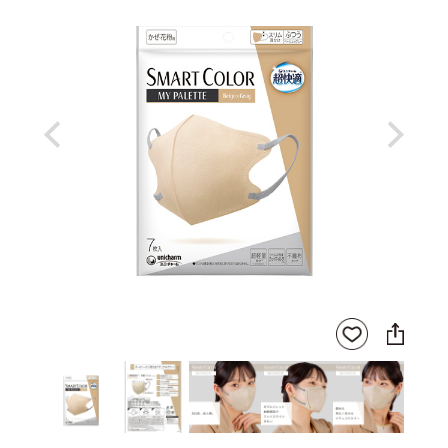
Previous
Next
SNS
お気
に
に入
シ
りに
ェ
登録
ア