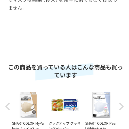
ません。
この商品を買っている人はこんな商品も買っ
ています
Previous
Next
ルコー
SMARTCOLOR MyPa
クックアップ クッキ
SMART COLOR Pear
超快
トティ
lette（マイパレッ
ングペーパー
l White大きめ
T C