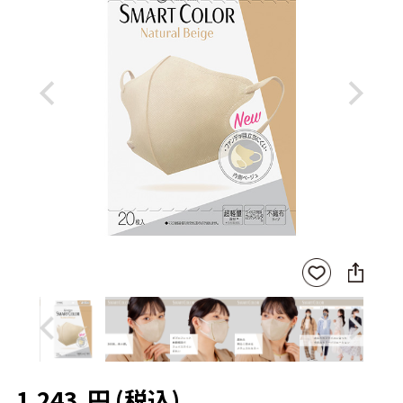
Previous
Next
SNS
お気
に
に入
シ
りに
ェ
登録
ア
Previous
Next
1,243
円
(税込)