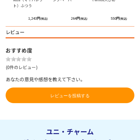
ト）ふつう
(マ
う
円
1,243円
264円
550円
(税込)
(税込)
(税込)
(税込)
レビュー
おすすめ度
(0件のレビュー)
あなたの意見や感想を教えて下さい。
レビューを投稿する
ユニ・チャーム