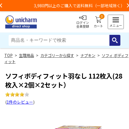
3,980円以上のご購入で送料無料（一部地域除く）
Previous
0
ログイン
メニュー
カート
会員登録
>
生理用品
>
カテゴリーから探す
>
ナプキン
>
ソフィ ボディフ
ィット
ソフィボディフィット羽なし 112枚入(28
枚入×2個×2セット）
(
1件のレビュー
)