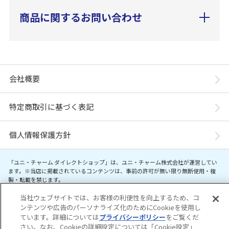
商品に関するお問い合わせ
会社概要
特定商取引に基づく表記
個人情報保護方針
「ユニ・チャーム ダイレクトショップ」は、ユニ・チャーム株式会社が運営してい
ます。※当店に掲載されているコンテンツは、事前の許可が無い限り無断使用・複
製・転載を禁じます。
当社ウェブサイトでは、お客様の利便性を向上するため、コ
Copyright© Unicharm Corporation
ンテンツや広告のパーソナライズ化のためにCookieを使用し
ています。詳細については
プライバシーポリシー
をご覧くだ
さい。なお、Cookieの詳細設定については「Cookie設定」