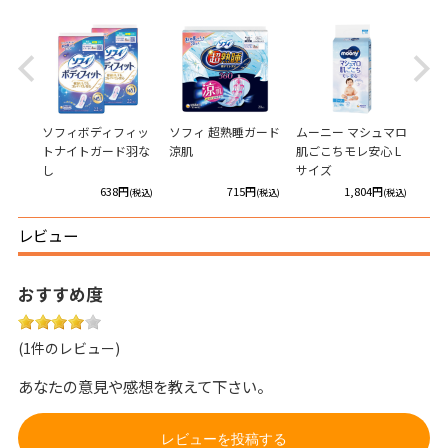
Previous
Next
ガード
ソフィボディフィッ
ソフィ 超熟睡ガード
ムーニー マシュマロ
ムー
トナイトガード羽な
涼肌
肌ごこちモレ安心 L
ン 
し
サイズ
ビッ
円
638円
715円
1,804円
(税込)
(税込)
(税込)
(税込)
レビュー
おすすめ度
(1件のレビュー)
あなたの意見や感想を教えて下さい。
レビューを投稿する