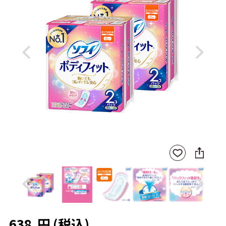
Previous
Next
SNS
お気
に
に入
シ
りに
ェ
登録
ア
Previous
Next
638
円
(税込)