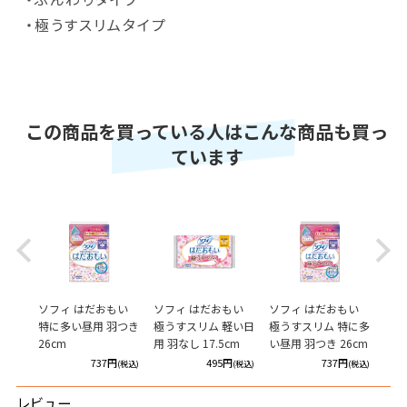
・極うすスリムタイプ
この商品を買っている人はこんな商品も買っ
ています
Previous
Next
ィッ
ソフィ はだおもい
ソフィ はだおもい
ソフィ はだおもい
ソフ
特に多い昼用 羽つき
極うすスリム 軽い日
極うすスリム 特に多
ット
26cm
用 羽なし 17.5cm
い昼用 羽つき 26cm
円
737円
495円
737円
(税込)
(税込)
(税込)
(税込)
レビュー