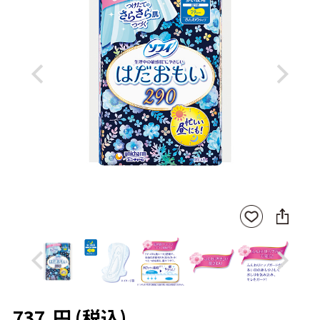
Previous
Next
SNS
お気
に
に入
シ
りに
ェ
登録
ア
Previous
Next
737
円
(税込)