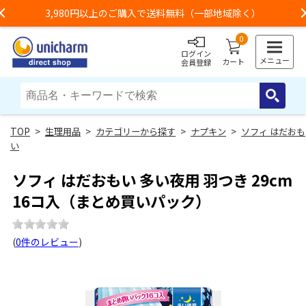
3,980円以上のご購入で送料無料（一部地域除く）
Previous
0
ログイン
メニュー
カート
会員登録
>
生理用品
>
カテゴリーから探す
>
ナプキン
>
ソフィ はだおも
い
ソフィ はだおもい 多い夜用 羽つき 29cm
16コ入（まとめ買いパック）
(
0件のレビュー
)