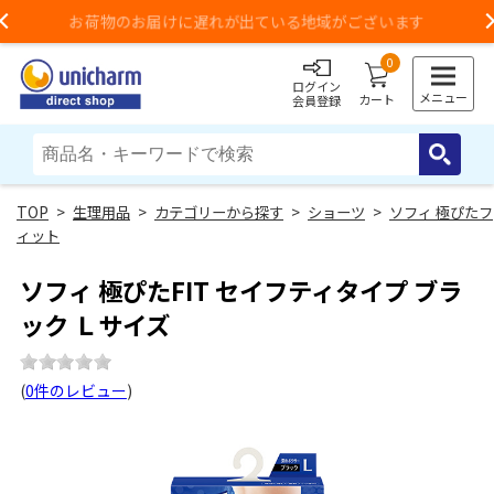
お荷物のお届けに遅れが出ている地域がございます
Previous
0
ログイン
メニュー
カート
会員登録
>
生理用品
>
カテゴリーから探す
>
ショーツ
>
ソフィ 極ぴたフ
ィット
ソフィ 極ぴたFIT セイフティタイプ ブラ
ック Ｌサイズ
(
0件のレビュー
)