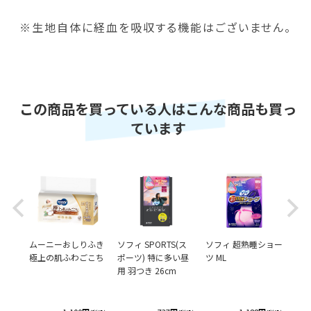
※生地自体に経血を吸収する機能はございません。
この商品を買っている人はこんな商品も買っ
ています
Previous
Next
ショー
ムーニーおしりふき
ソフィ SPORTS(ス
ソフィ 超熟睡ショー
ソフ
極上の肌ふわごこち
ポーツ) 特に多い昼
ツ ML
ツ X
用 羽つき 26cm