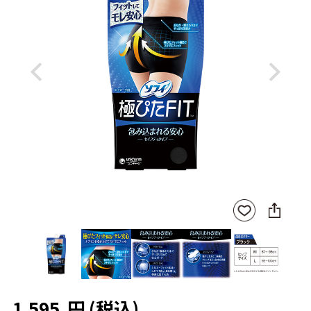
Previous
Next
SNS
お気
に
に入
シ
りに
ェ
登録
ア
1,595
円
(税込)