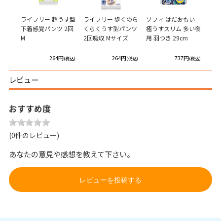
もい
ライフリー 超うす型
ライフリー 歩くのら
ソフィ はだおもい
ソフィ
00
下着感覚パンツ 2回
くらくうす型パンツ
極うすスリム 多い夜
吸収
M
2回吸収 Mサイズ
用 羽つき 29cm
少し
円
264円
264円
737円
(税込)
(税込)
(税込)
(税込)
レビュー
おすすめ度
(0件のレビュー)
あなたの意見や感想を教えて下さい。
レビューを投稿する