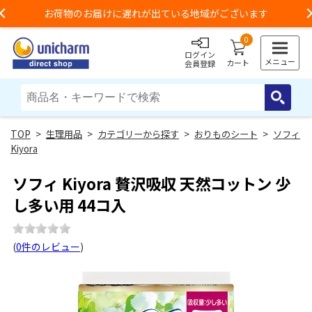
お荷物のお届けに遅れが出ている地域がございます
Previous
0
ログイン
メニュー
カート
会員登録
>
生理用品
>
カテゴリーから探す
>
おりものシート
>
ソフィ
Kiyora
ソフィ Kiyora 贅沢吸収 天然コットン 少
し多い用 44コ入
(
0件のレビュー
)