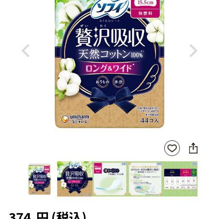
Previous
Next
SNS
お気
に
に入
シ
りに
ェ
登録
ア
374
円
(税込)