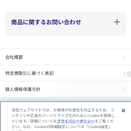
商品に関するお問い合わせ
会社概要
特定商取引に基づく表記
個人情報保護方針
「ユニ・チャーム ダイレクトショップ」は、ユニ・チャーム株式会社が運営してい
当社ウェブサイトでは、お客様の利便性を向上するため、コ
ます。※当店に掲載されているコンテンツは、事前の許可が無い限り無断使用・複
製・転載を禁じます。
ンテンツや広告のパーソナライズ化のためにCookieを使用し
ています。詳細については
プライバシーポリシー
をご覧くだ
さい。なお、Cookieの詳細設定については「Cookie設定」
Copyright© Unicharm Corporation