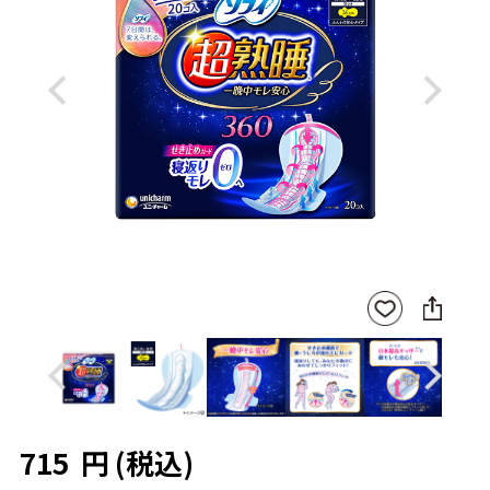
Previous
Next
SNS
お気
に
に入
シ
りに
ェ
登録
ア
Previous
Next
715
円
(税込)