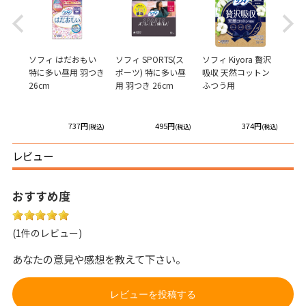
Previous
Next
ガード
ソフィ はだおもい
ソフィ SPORTS(ス
ソフィ Kiyora 贅沢
ソフ
特に多い昼用 羽つき
ポーツ) 特に多い昼
吸収 天然コットン
オー
26cm
用 羽つき 26cm
ふつう用
ン 
に多
き
円
737円
495円
374円
(税込)
(税込)
(税込)
(税込)
レビュー
おすすめ度
(1件のレビュー)
あなたの意見や感想を教えて下さい。
レビューを投稿する