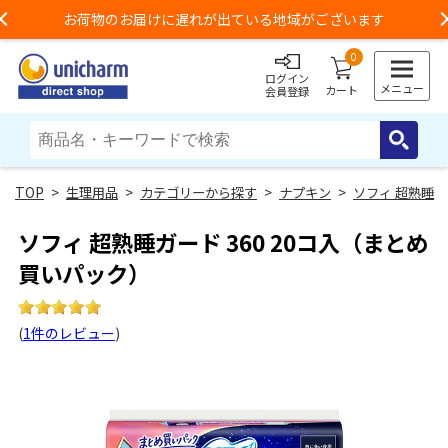
お荷物のお届けに遅れが出ている地域がございます
Previous
0
ログイン
メニュー
カート
会員登録
>
生理用品
>
カテゴリーから探す
>
ナプキン
>
ソフィ 超熟睡
ソフィ 超熟睡ガード 360 20コ入（まとめ
買いパック）
(
1件のレビュー
)