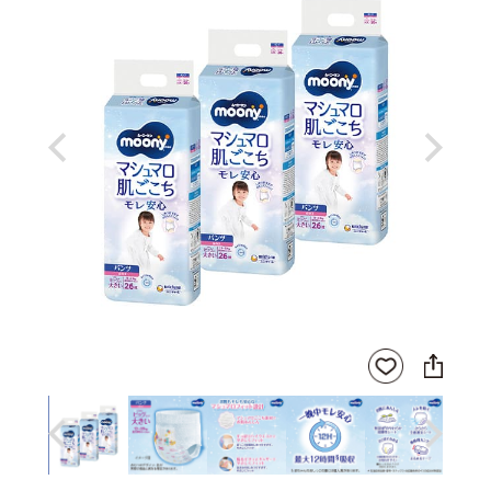
Previous
Next
SNS
お気
に
に入
シ
りに
ェ
登録
ア
Previous
Next