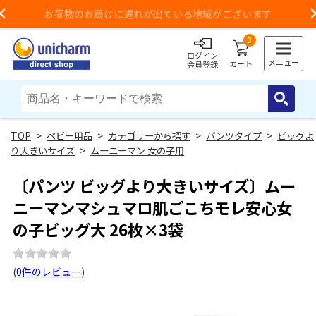
お荷物のお届けに遅れが出ている地域がございます
Previous
0
ログイン
メニュー
カート
会員登録
>
ベビー用品
>
カテゴリーから探す
>
パンツタイプ
>
ビッグよ
り大きいサイズ
>
ムーニーマン 女の子用
〔パンツ ビッグより大きいサイズ〕ムー
ニーマンマシュマロ肌ごこちモレ安心女
の子ビッグ大 26枚×3袋
(
0件のレビュー
)