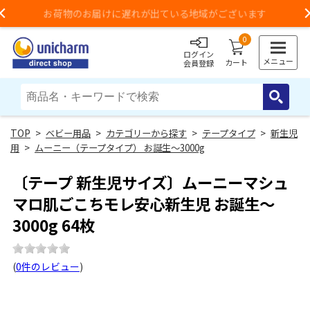
お荷物のお届けに遅れが出ている地域がございます
Previous
0
ログイン
メニュー
カート
会員登録
>
ベビー用品
>
カテゴリーから探す
>
テープタイプ
>
新生児
用
>
ムーニー（テープタイプ） お誕生～3000g
〔テープ 新生児サイズ〕ムーニーマシュ
マロ肌ごこちモレ安心新生児 お誕生～
3000g 64枚
(
0件のレビュー
)