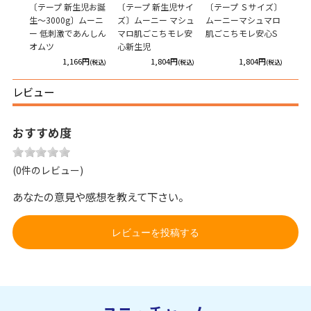
りキレ
〔テープ 新生児お誕
〔テープ 新生児サイ
〔テープ Ｓサイズ〕
ムー
生～3000g〕ムーニ
ズ〕ムーニー マシュ
ムーニーマシュマロ
極上
ー 低刺激であんしん
マロ肌ごこちモレ安
肌ごこちモレ安心S
オムツ
心新生児
円
1,166円
1,804円
1,804円
(税込)
(税込)
(税込)
(税込)
レビュー
おすすめ度
(0件のレビュー)
あなたの意見や感想を教えて下さい。
レビューを投稿する