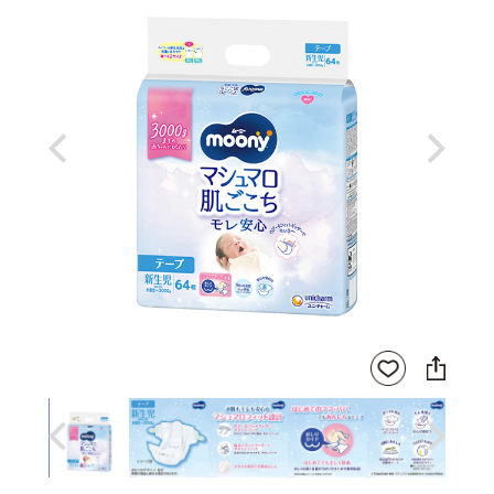
Previous
Next
SNS
お気
に
に入
シ
りに
ェ
登録
ア
Previous
Next