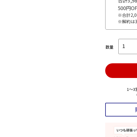
合計3,
500円
※合計2,
※解約は
数量
1～