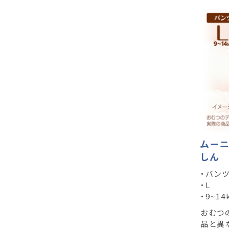
ムーニ
しん
・パン
・L
・9~14
おむつ
品と異