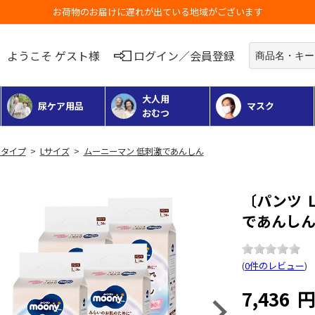
お荷物のお届けに遅れが出ている地域がございます
ようこそ ゲスト様
ログイン／会員登録
大人用
尿ケア用品
マスク
おむつ
タイプ
>
Lサイズ
>
ムーニーマン 低刺激であんしん
〔パンツ 
であんしん 
(
0件のレビュー
)
7,436
Next