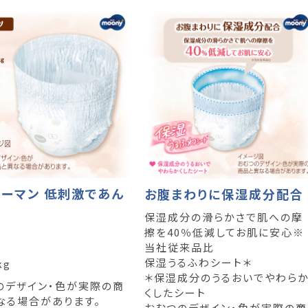
ーマン 低刺激であん
お腹まわりに保湿成分配合
保湿成分の滑らかさで肌への摩
擦を40％低減してお肌に安心※
ツ
当社従来品比
保湿うるふわシート＊
kg
＊保湿成分のうるおいでやわら
のデザイン・色が実際の商
くしたシート
なる場合があります。
おむつのデザイン・色が実際の商