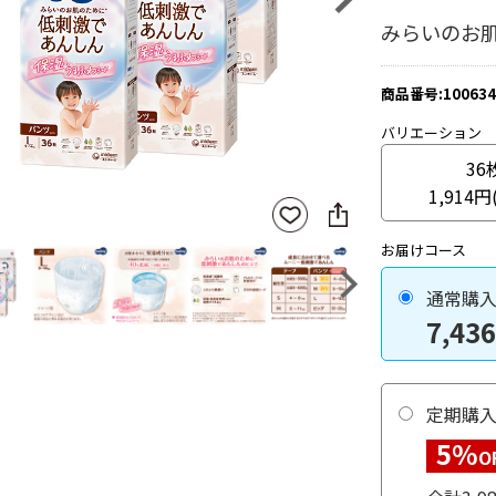
みらいのお
商品番号:100634
バリエーション
36
1,914円
SNS
お気
に
に入
シ
りに
お届けコース
ェ
登録
ア
Next
通常購
7,436
定期購
5%
O