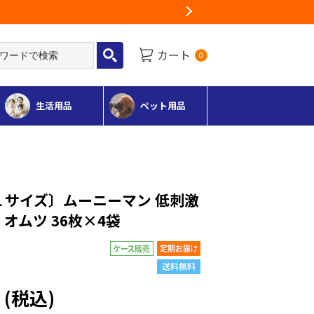
Next
カート
0
生活用品
ペット用品
Ｌサイズ〕ムーニーマン 低刺激
オムツ 36枚×4袋
円
(税込)