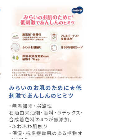
みらいのお肌のために★低
刺激であんしんのヒミツ
・無添加※・弱酸性
石油由来油剤・香料・ラテックス・
合成着色料の4つが無添加。
か
・ふわふわ肌触り
・保湿・抗炎症効果のある植物オ