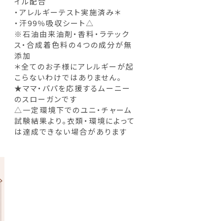
イル配合
・アレルギーテスト実施済み＊
・汗99％吸収シート△
※石油由来油剤・香料・ラテック
ス・合成着色料の４つの成分が無
添加
＊全てのお子様にアレルギーが起
こらないわけではありません。
★ママ・パパを応援するムーニー
のスローガンです
△一定環境下でのユニ・チャーム
試験結果より。衣類・環境によって
は達成できない場合があります