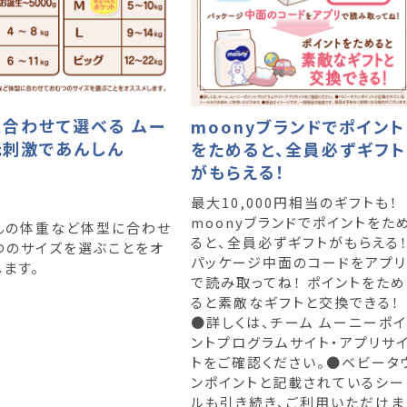
合わせて選べる ムー
moonyブランドでポイント
低刺激であんしん
をためると、全員必ずギフト
がもらえる！
プ
ツ
最大10,000円相当のギフトも！
moonyブランドでポイントをた
んの体重など体型に合わせ
ると、全員必ずギフトがもらえる
つのサイズを選ぶことをオ
パッケージ中面のコードをアプリ
します。
で読み取ってね！ ポイントをため
ると素敵なギフトと交換できる！
●詳しくは、チーム ムーニーポイ
ントプログラムサイト・アプリサ
トをご確認ください。●ベビータ
ンポイントと記載されているシー
ルも引き続き、ご利用いただけま