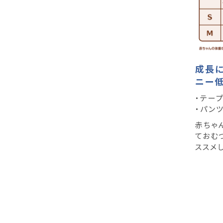
成長に
ニー
・テー
・パン
赤ちゃ
ておむ
ススメ