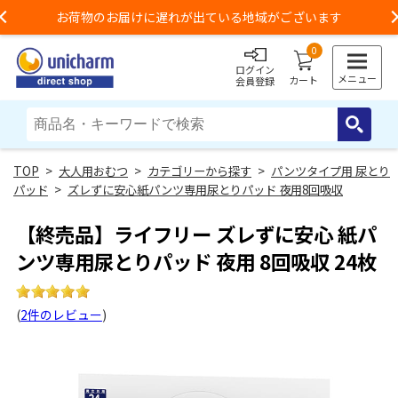
お荷物のお届けに遅れが出ている地域がございます
Previous
0
ログイン
メニュー
カート
会員登録
>
大人用おむつ
>
カテゴリーから探す
>
パンツタイプ用 尿とり
パッド
>
ズレずに安心紙パンツ専用尿とりパッド 夜用8回吸収
【終売品】ライフリー ズレずに安心 紙パ
ンツ専用尿とりパッド 夜用 8回吸収 24枚
(
2件のレビュー
)