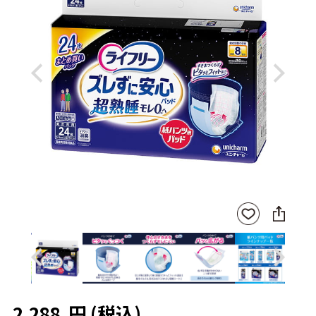
Previous
Next
SNS
お気
に
に入
シ
りに
ェ
登録
ア
Previous
Next
2,288
円
(税込)