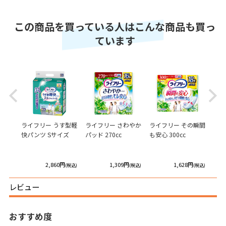
この商品を買っている人はこんな商品も買っ
ています
Previous
Next
レずに
ライフリー うす型軽
ライフリー さわやか
ライフリー その瞬間
ライ
専用尿
快パンツ Sサイズ
パッド 270cc
も安心 300cc
下着
 4回
L
円
2,860円
1,309円
1,628円
(税込)
(税込)
(税込)
(税込)
レビュー
おすすめ度