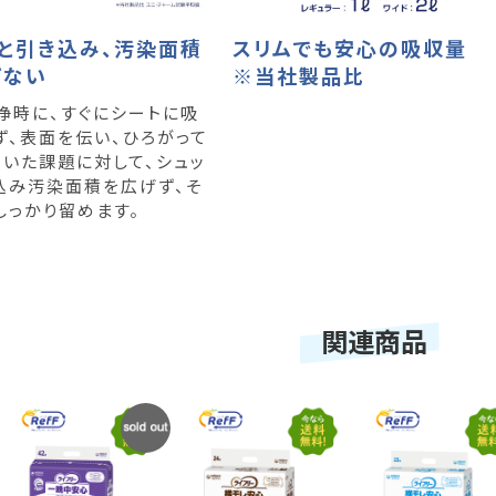
と引き込み、汚染面積
スリムでも安心の吸収量
げない
※当社製品比
浄時に、すぐにシートに吸
ず、表面を伝い、ひろがって
ていた課題に対して、シュッ
込み汚染面積を広げず、そ
しっかり留めます。
関連商品
SOLD
OUT