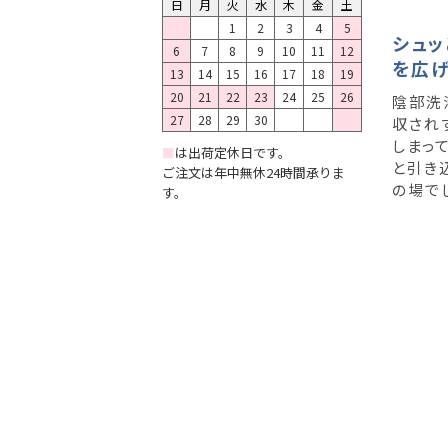
日
月
火
水
木
金
土
1
2
3
4
5
シュッ
6
7
8
9
10
11
12
を広
13
14
15
16
17
18
19
20
21
22
23
24
25
26
陰部洗
27
28
29
30
収され
しまっ
■
は出荷定休日です。
と引き
ご注文は年中無休24時間承りま
の場で
す。