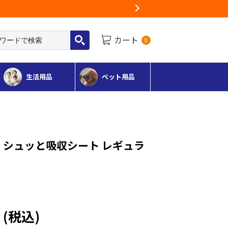
Next
カート
0
生活用品
ペット用品
 シュッと吸収シート レギュラ
円
(税込)