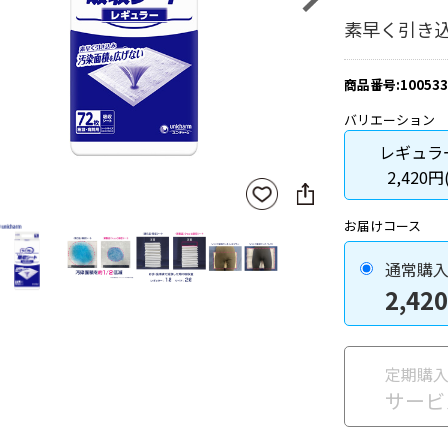
素早く引き
商品番号:100533
バリエーション
レギュラー
2,420円
SNS
お気
に
に入
シ
りに
お届けコース
ェ
登録
ア
通常購
2,420
定期購
サービ