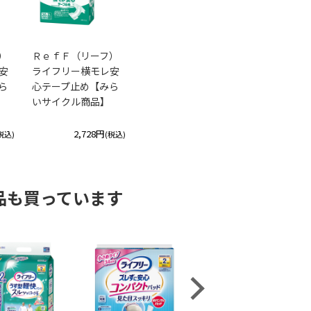
）
ＲｅｆＦ（リーフ）
安
ライフリー横モレ安
ら
心テープ止め【みら
いサイクル商品】
2,728円
税込)
(税込)
品も買っています
Next