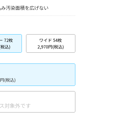
込み汚染面積を広げない
 72枚
ワイド 54枚
(税込)
2,970円(税込)
入
円(税込)
入
ス対象外です