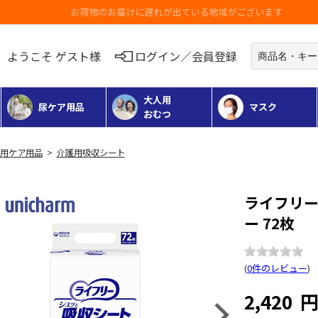
お荷物のお届けに遅れが出ている地域がございます
ようこそ ゲスト様
ログイン／会員登録
大人用
尿ケア用品
マスク
おむつ
用ケア用品
>
介護用吸収シート
ライフリー
ー 72枚
(
0件のレビュー
)
2,420
Next