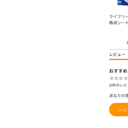
ディワ
シルコット ノンアル
ソフィ おりものシー
ライフリー
り替え
コール除菌 ウェット
ト オーガニックコッ
吸収シー
ティッシュ
トン サボンの香り
円
1,188円
946円
(税込)
(税込)
(税込)
レビュー
おすすめ
(0件のレビ
あなたの
レビ