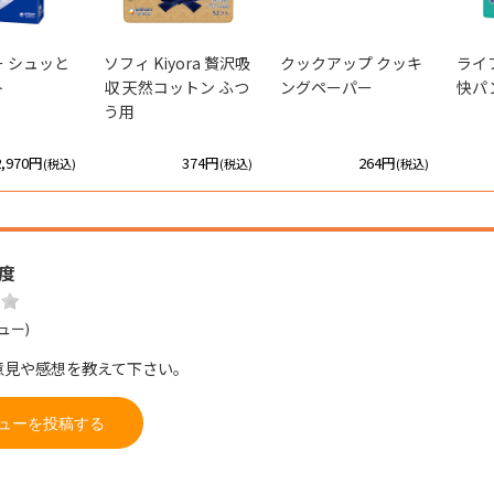
 シュッと
ソフィ Kiyora 贅沢吸
クックアップ クッキ
ライ
ト
収 天然コットン ふつ
ングペーパー
快パ
う用
2,970円
374円
264円
(税込)
(税込)
(税込)
度
ュー)
意見や感想を教えて下さい。
ューを投稿する