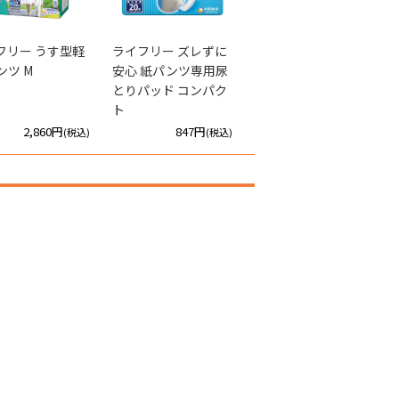
フリー うす型軽
ライフリー ズレずに
ライフリー ふとん安
ンツ M
安心 紙パンツ専用尿
心シーツ
とりパッド コンパク
ト
2,860円
847円
2,178円
(税込)
(税込)
(税込)