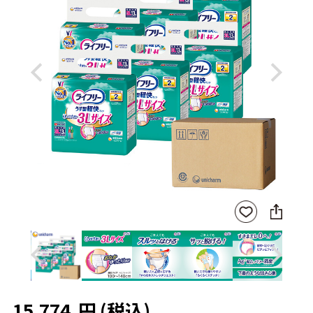
Previous
Next
SNS
お気
に
に入
シ
りに
ェ
登録
ア
Previous
Next
15,774
円
(税込)