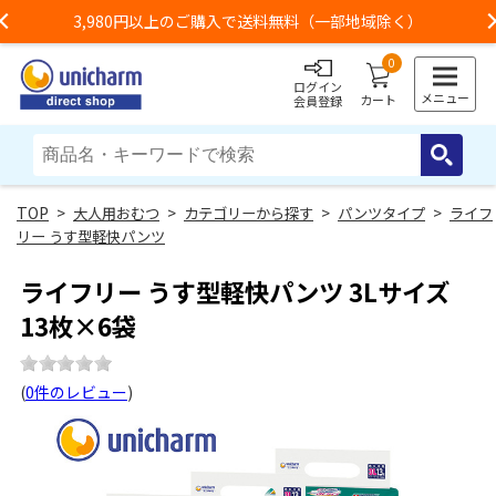
3,980円以上のご購入で送料無料（一部地域除く）
Previous
0
ログイン
メニュー
カート
会員登録
>
大人用おむつ
>
カテゴリーから探す
>
パンツタイプ
>
ライフ
リー うす型軽快パンツ
ライフリー うす型軽快パンツ 3Lサイズ
13枚×6袋
(
0件のレビュー
)