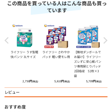
この商品を買っている人はこんな商品も買っ
ています
Previous
Next
ずに
ライフリー うす型軽
ライフリー さわやか
【無地ダンボールで
ライ
専用尿
快パンツ 3Lサイズ
パッド 軽い便モレ用
お届け】ライフリー
安心
8回
ズレずに安心紙パン
ド極
ツ専用尿とりパッド
吸収
2回吸収 52枚×3
袋
円
2,750円
5,610円
5,709円
(税込)
(税込)
(税込)
(税込)
レビュー
おすすめ度