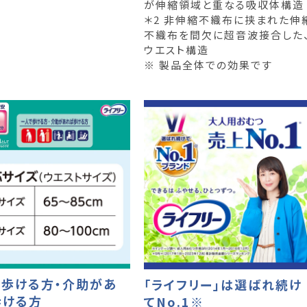
が伸縮領域と重なる吸収体構造
＊2 非伸縮不織布に挟まれた伸
不織布を間欠に超音波接合した
ウエスト構造
※ 製品全体での効果です
で歩ける方・介助があ
「ライフリー」は選ばれ続け
歩ける方
てNo.1※