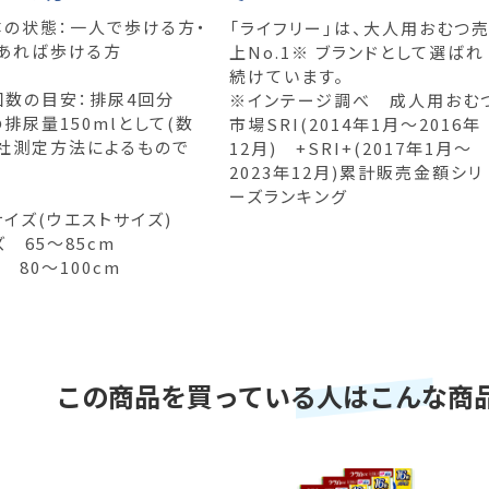
体の状態：一人で歩ける方・
「ライフリー」は、大人用おむつ
あれば歩ける方
上No.1※ ブランドとして選ばれ
続けています。
回数の目安：排尿4回分
※インテージ調べ 成人用おむ
排尿量150mlとして(数
市場SRI(2014年1月～2016年
社測定方法によるもので
12月) +SRI+(2017年1月～
2023年12月)累計販売金額シリ
ーズランキング
サイズ(ウエストサイズ)
 65～85cm
 80～100cm
この商品を買っている人はこんな商