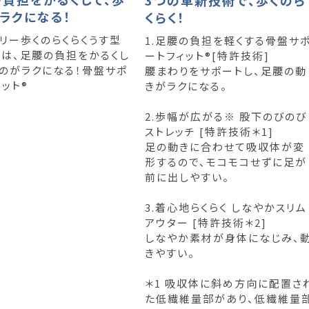
ラクになる！
くらく！
フリー歩くのらくらくうす型
1.足腰の負担を軽くする骨盤サ
」は、足腰の負担をかるくし
ートフィット®[特許技術]
くのがラクになる！骨盤サポ
腰まわりをサポートし、足腰の動
ット®
きがラクになる。
2.歩幅が広がる※ 股下のびのび
ストレッチ [特許技術＊1]
足の動きに合わせて吸収体が変
形するので、モコモコせずに足が
前に出しやすい。
3.着心地らくらく しなやかスリム
アウター [特許技術＊2]
しなやか素材が身体になじみ、
きやすい。
＊1 吸収体に斜め方向に配置さ
た低繊維量部があり、低繊維量