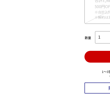
合計3,
500円
※合計2,
※解約は
数量
1～