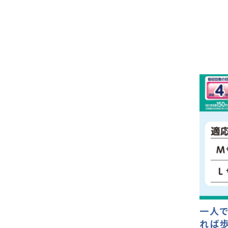
一人
れば