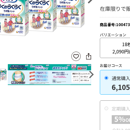
在庫限りで
商品番号:100473
バリエーション
18
2,090円
SNS
お気
に
に入
シ
りに
お届けコース
ェ
登録
ア
Next
通常購
6,105
定期購
5%
O