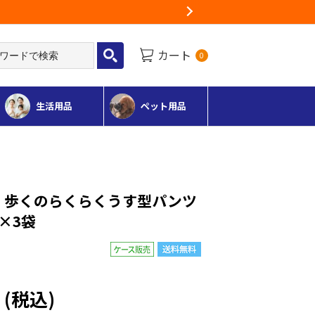
Next
カート
0
生活用品
ペット用品
 歩くのらくらくうす型パンツ
枚×3袋
円
(税込)