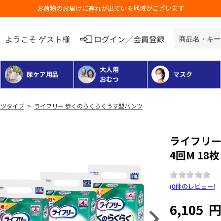
3,980円以上のご購入で送料無料（一部地域除く）
ようこそ ゲスト様
ログイン／会員登録
大人用
尿ケア用品
マスク
おむつ
ツタイプ
>
ライフリー 歩くのらくらくうす型パンツ
ライフリー
4回M 18
(
0件のレビュー
)
6,105
Next