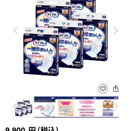
Previous
Next
SNS
お気
に
に入
シ
りに
ェ
登録
ア
Previous
Next
9,900
円
(税込)