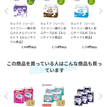
OUT
OUT
Previous
Next
フ）
ＲｅｆＦ（リーフ）
ＲｅｆＦ（リーフ）
ＲｅｆＦ（リーフ）
Ｒｅ
レ安
ライフリー一晩中安
ライフリー横モレ安
ライフリー横モレ安
ライ
みら
心さらさらパッドウ
心テープ止め【みら
心テープ止め【みら
心テ
】
ルトラ【みらいサイ
いサイクル商品】
いサイクル商品】
いサ
クル商品】
円
3,608円
2,728円
2,728円
(税込)
(税込)
(税込)
(税込)
この商品を買っている人はこんな商品も買っ
ています
Previous
Next