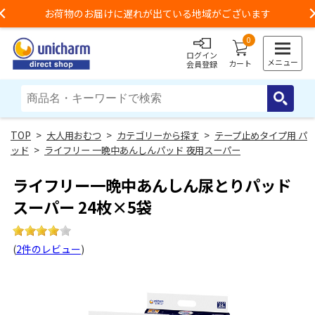
お荷物のお届けに遅れが出ている地域がございます
Previous
0
ログイン
メニュー
カート
会員登録
>
大人用おむつ
>
カテゴリーから探す
>
テープ止めタイプ用 パ
ッド
>
ライフリー 一晩中あんしんパッド 夜用スーパー
ライフリー一晩中あんしん尿とりパッド
スーパー 24枚×5袋
(
2件のレビュー
)