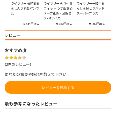
りふき
ライフリー 長時間あ
ライフリー のび～る
ライフリー一晩中あ
ライ
手 詰
んしんうす型パンツ
フィット うす型安心
んしん尿とりパッド
快パ
LL
テープ止め 4回吸収
スーパープラス
S～Mサイズ
円
5,544円
9,680円
9,900円
(税込)
(税込)
(税込)
(税込)
レビュー
おすすめ度
(2件のレビュー)
あなたの意見や感想を教えて下さい。
レビューを投稿する
最も参考になったレビュー