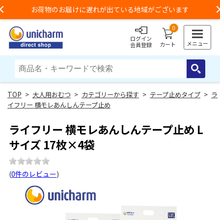
3,980円以上のご購入で送料無料（一部地域除く）
Previous
0
ログイン
メニュー
カート
会員登録
>
大人用おむつ
>
カテゴリーから探す
>
テープ止めタイプ
>
ラ
イフリー 横モレあんしんテープ止め
ライフリー 横モレあんしんテープ止め L
サイズ 17枚×4袋
(
0件のレビュー
)