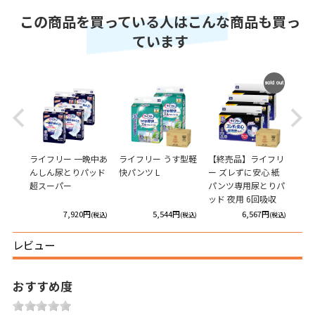
この商品を買っている人はこんな商品も買っ
ています
SOLD
Previous
Next
OUT
くらく
ライフリー 一晩中あ
ライフリー うす型軽
【終売品】ライフリ
ライ
レに
んしん尿とりパッド
快パンツ L
ー ズレずに安心 紙
安心
超スーパー
パンツ専用尿とりパ
ド極
ッド 夜用 6回吸収
吸収
円
7,920円
5,544円
6,567円
(税込)
(税込)
(税込)
(税込)
レビュー
おすすめ度