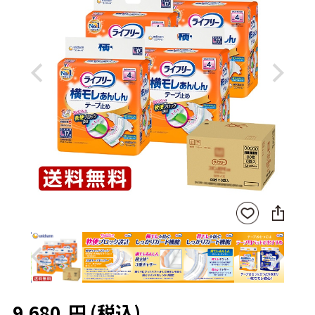
Previous
Next
SNS
お気
に
に入
シ
りに
ェ
登録
ア
Previous
Next
9,680
円
(税込)