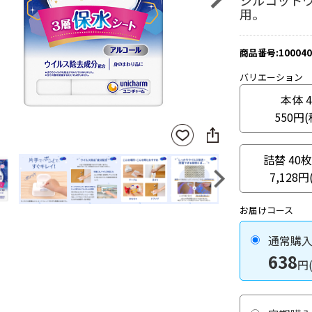
シルコット
用。
商品番号:100040
バリエーション
本体 
550円
SNS
お気
に
に入
シ
りに
詰替 40
ェ
登録
7,128円
ア
Next
お届けコース
通常購
638
円