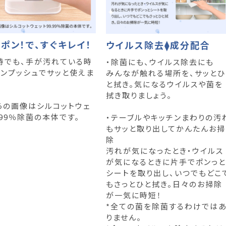
ポン！で、すぐキレイ！
ウイルス除去⧫成分配合
時でも、手が汚れている時
・除菌にも、ウイルス除去にも
ワンプッシュでサッと使えま
みんなが触れる場所を、サッとひ
と拭き。気になるウイルスや菌を
拭き取りましょう。
らの画像はシルコットウェ
.99％除菌の本体です。
・テーブルやキッチンまわりの汚
もサッと取り出してかんたんお掃
除
汚れが気になったとき・ウイルス
が気になるときに片手でポンっと
シートを取り出し、いつでもどこ
もさっとひと拭き。日々のお掃除
が一気に時短！
*全ての菌を除菌するわけでは
りません。