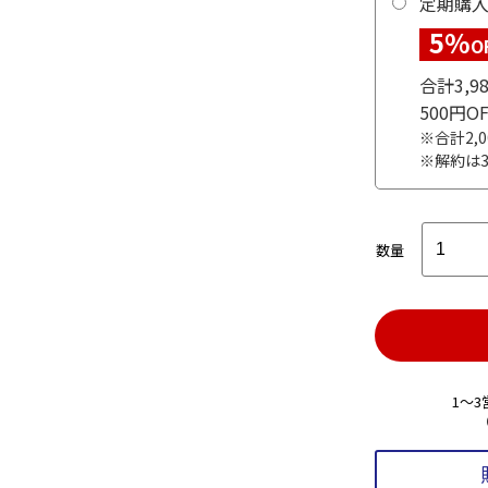
定期購
5%
O
合計3,
500円
※合計2,
※解約は
数量
1～