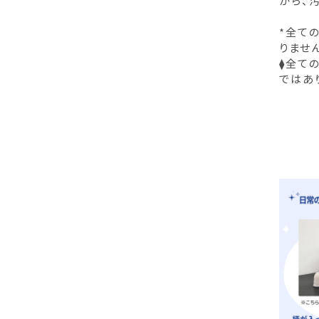
から、
*全て
りませ
⧫全て
ではあ