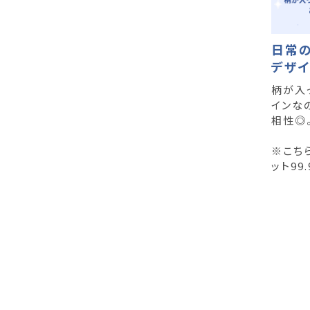
日常
デザ
柄が入
インな
相性◎
※こち
ット99