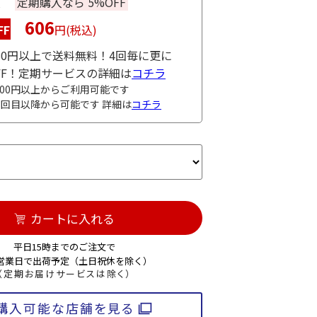
入
定期購入なら 5%OFF
606
FF
円(税込)
980円以上で送料無料！4回毎に更に
OFF！定期サービスの詳細は
コチラ
000円以上からご利用可能です
3回目以降から可能です 詳細は
コチラ
カートに入れる
平日15時までのご注文で
3営業日で出荷予定（土日祝休を除く）
（定期お届けサービスは除く）
購入可能な店舗を見る