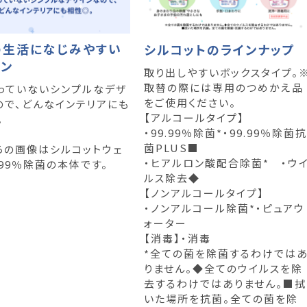
の生活になじみやすい
シルコットのラインナップ
イン
取り出しやすいボックスタイプ。
取替の際には専用のつめかえ品
っていないシンプルなデザ
をご使用ください。
ので、どんなインテリアにも
【アルコールタイプ】
。
・99.99％除菌*・99.99％除菌抗
菌PLUS■
らの画像はシルコットウェ
・ヒアルロン酸配合除菌* ・ウ
.99％除菌の本体です。
ルス除去◆
【ノンアルコールタイプ】
・ノンアルコール除菌*・ピュアウ
ォーター
【消毒】・消毒
*全ての菌を除菌するわけでは
りません。◆全てのウイルスを除
去するわけではありません。■拭
いた場所を抗菌。全ての菌を除