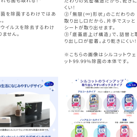
汚れも菌も取れる！*
だわりの気密構造だから、乾き
くい！
の菌を除菌するわけではあ
②「無限(∞)形状」のこだわりの
ん。
取り出し口だから、片手でスッと
のウイルスを除去するわけ
シートが取り出せます。
りません。
③「底蓋底上げ構造」で、詰替と
り出し口が密着。より乾きにくい
※こちらの画像はシルコットウェ
ット99.99％除菌の本体です。