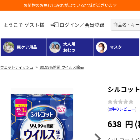
お荷物のお届けに遅れが出ている地域がございます
ようこそ ゲスト様
ログイン／会員登録
大人用
尿ケア用品
マスク
おむつ
ウェットティッシュ
>
99.99%除菌 ウイルス除去
シルコット
(
0件のレビュー
)
638
円
Next