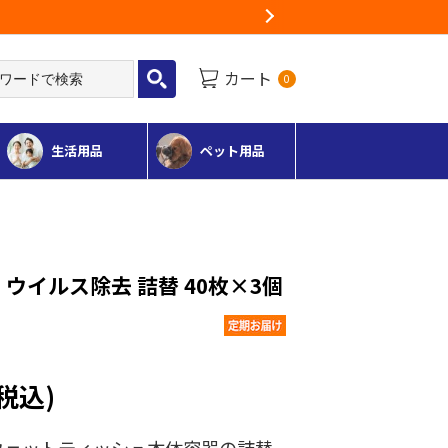
Next
カート
0
生活用品
ペット用品
 ウイルス除去 詰替 40枚×3個
(税込)