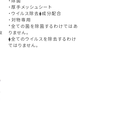
に
・除菌
・厚手メッシュシート
・ウイルス除去⧫成分配合
・対物専用
*全ての菌を除菌するわけではあ
取
りません。
！
⧫全てのウイルスを除去するわけ
ではりません。