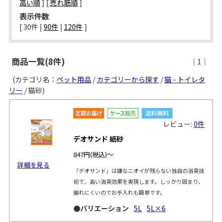
高い順
] [
売れ筋順
]
表示件数
[ 
30件
 | 
90件
 | 
120件
 ]
商品一覧(8件)
｜1｜
(カテゴリ名：
ペット用品
/
カテゴリーから探す
/
猫 - トイレタ
リー
/ 猫砂)
レビュー:
0件
デオサンド 紙砂
847円
(税込)～
詳細を見る
「デオサンド」は嫌なニオイが残らない独自の消臭技
術で、高い消臭効果を実現します。しっかり固まり、
崩れにくいのでお手入れも簡単です。
●バリエーション
5L
5L×6