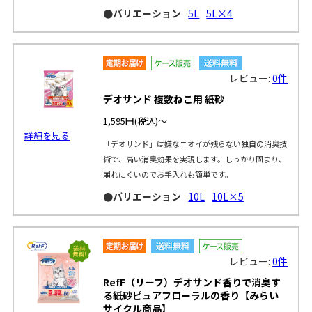
●バリエーション
5L
5L×4
レビュー:
0件
デオサンド 複数ねこ用 紙砂
1,595円
(税込)～
詳細を見る
「デオサンド」は嫌なニオイが残らない独自の消臭技
術で、高い消臭効果を実現します。しっかり固まり、
崩れにくいのでお手入れも簡単です。
●バリエーション
10L
10L×5
レビュー:
0件
RefF（リーフ）デオサンド香りで消臭す
る紙砂ピュアフローラルの香り【みらい
サイクル商品】