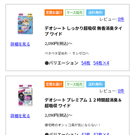
レビュー:
0件
デオシート しっかり超吸収 無香消臭タイ
プ ワイド
2,090円
(税込)～
詳細を見る
ペタペタ足ぬれ ・ モレゼロへ
●バリエーション
54枚
54枚×4
レビュー:
0件
デオシート プレミアム １２時間超消臭＆
超吸収 ワイド
2,090円
(税込)～
詳細を見る
帰宅時のオシッコ臭が気にならない！
●バリエーション
42枚
42枚×4