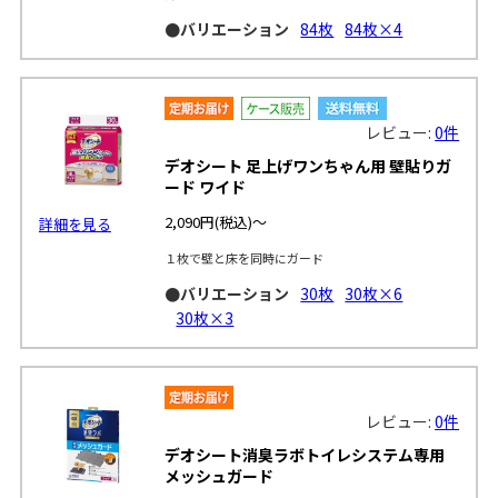
●バリエーション
84枚
84枚×4
レビュー:
0件
デオシート 足上げワンちゃん用 壁貼りガ
ード ワイド
2,090円
(税込)～
詳細を見る
１枚で壁と床を同時にガード
●バリエーション
30枚
30枚×6
30枚×3
レビュー:
0件
デオシート消臭ラボトイレシステム専用
メッシュガード