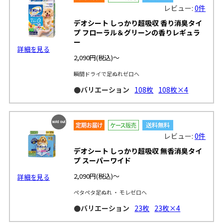
レビュー:
0件
デオシート しっかり超吸収 香り消臭タイ
プ フローラル＆グリーンの香りレギュラ
ー
詳細を見る
2,090円
(税込)～
瞬間ドライで足ぬれゼロへ
●バリエーション
108枚
108枚×4
SOLD
レビュー:
0件
OUT
デオシート しっかり超吸収 無香消臭タイ
プ スーパーワイド
2,090円
(税込)～
詳細を見る
ペタペタ足ぬれ ・ モレゼロへ
●バリエーション
23枚
23枚×4