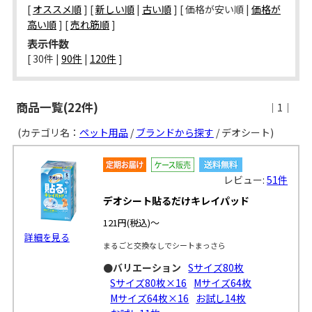
[
オススメ順
] [
新しい順
|
古い順
] [ 価格が安い順 |
価格が
高い順
] [
売れ筋順
]
表示件数
[ 
30件
 | 
90件
 | 
120件
 ]
商品一覧(22件)
｜1｜
(カテゴリ名：
ペット用品
/
ブランドから探す
/ デオシート)
レビュー:
51件
デオシート貼るだけキレイパッド
121円
(税込)～
詳細を見る
まるごと交換なしでシートまっさら
●バリエーション
Sサイズ80枚
Sサイズ80枚×16
Mサイズ64枚
Mサイズ64枚×16
お試し14枚