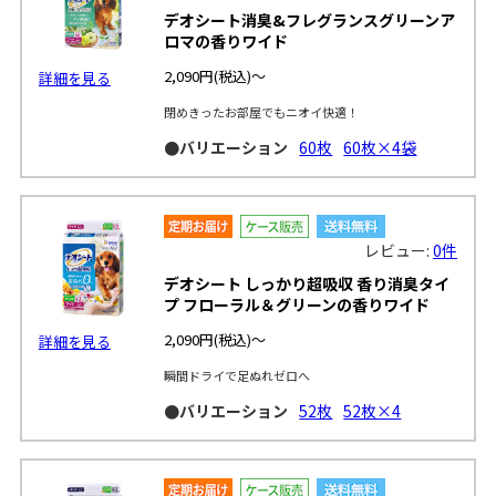
デオシート消臭&フレグランスグリーンア
ロマの香りワイド
2,090円
(税込)～
詳細を見る
閉めきったお部屋でもニオイ快適！
●バリエーション
60枚
60枚×4袋
レビュー:
0件
デオシート しっかり超吸収 香り消臭タイ
プ フローラル＆グリーンの香りワイド
2,090円
(税込)～
詳細を見る
瞬間ドライで足ぬれゼロへ
●バリエーション
52枚
52枚×4