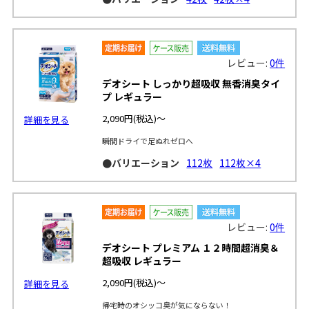
レビュー:
0件
デオシート しっかり超吸収 無香消臭タイ
プ レギュラー
2,090円
(税込)～
詳細を見る
瞬間ドライで足ぬれゼロへ
●バリエーション
112枚
112枚×4
レビュー:
0件
デオシート プレミアム １２時間超消臭＆
超吸収 レギュラー
2,090円
(税込)～
詳細を見る
帰宅時のオシッコ臭が気にならない！