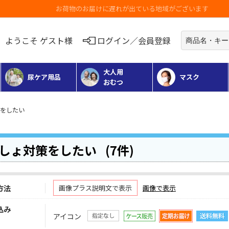
お荷物のお届けに遅れが出ている地域がございます
ようこそ ゲスト様
ログイン／会員登録
大人用
尿ケア用品
マスク
おむつ
策をしたい
しょ対策をしたい
(7件)
方法
画像プラス説明文で表示
画像で表示
込み
アイコン