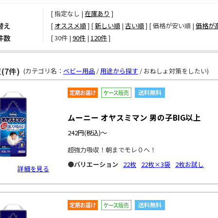
[ 指定なし |
在庫あり
]
替え
[
オススメ順
] [
新しい順
|
古い順
] [ 価格が安い順 |
価格が
件数
[ 
30件
 | 
90件
 | 
120件
 ]
(7件)
(カテゴリ名：
ベビー用品
/
用途から探す
/ おねしょ対策をしたい)
ムーニー オヤスミマン 男の子BIG以上
242円
(税込)～
超強力吸収！朝までモレ０へ！
●バリエーション
22枚
22枚×3袋
2枚お試し
詳細を見る