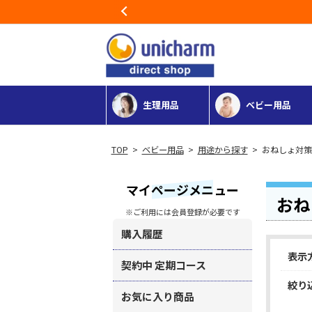
Previous
生理用品
ベビー用品
>
ベビー用品
>
用途から探す
> おねしょ対
マイページメニュー
おね
※ご利用には会員登録が必要です
購入履歴
表示
契約中 定期コース
絞り
お気に入り商品