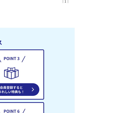
｜1｜
ス