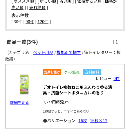
[ オススメ順 ] [
新しい順
|
古い順
] [
価格が安い順
|
価格が
高い順
] [
売れ筋順
]
表示件数
[ 
30件
 | 
90件
 | 
120件
 ]
商品一覧(3件)
｜1｜
(カテゴリ名：
ペット用品
/
機能別で探す
/ 猫トイレタリー：複
数猫)
レビュー:
0件
デオトイレ複数ねこ用ふんわり香る消
臭・抗菌シートボタニカルの香り
2,277円
(税込)～
詳細を見る
1週間ずっと、ニオイこもらない
●バリエーション
16枚
16枚×12